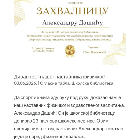
Диван гест нашег наставника физичког!
03.06.2026.
|
Огласна табла
,
Школска библиотека
Да спорт и књига иду руку под руку, доказао нам је
наш наставник физичког и здравственог васпитања,
Александар Дашић! Он је школској библиотеци
донирао 23 наслова школске лектире. Овим
прелијепим гестом, наставник Александар, показао
је да је поред физичког здравља...