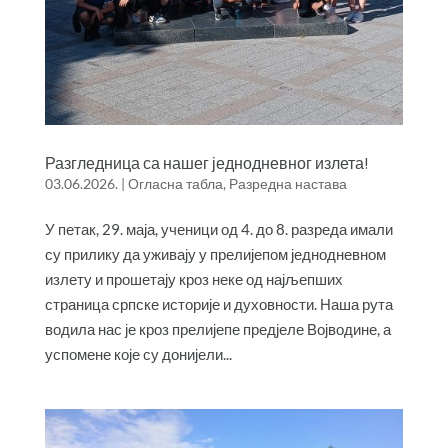
Разгледница са нашег једнодневног излета!
03.06.2026.
|
Огласна табла
,
Разредна настава
У петак, 29. маја, ученици од 4. до 8. разреда имали
су прилику да уживају у прелијепом једнодневном
излету и прошетају кроз неке од најљепших
страница српске историје и духовности. Наша рута
водила нас је кроз прелијепе предјеле Војводине, а
успомене које су донијели...