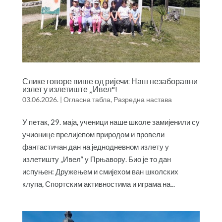
Слике говоре више од ријечи: Наш незаборавни
излет у излетиште „Ивел“!
03.06.2026.
|
Огласна табла
,
Разредна настава
У петак, 29. маја, ученици наше школе замијенили су
учионице прелијепом природом и провели
фантастичан дан на једнодневном излету у
излетишту „Ивел“ у Прњавору. Био је то дан
испуњен: Дружењем и смијехом ван школских
клупа, Спортским активностима и играма на...