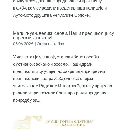
обуку!Кроз данашње предавање и практичну
вјежбу, коју су водили представници полиције и
Ауто-мото друштва Републике Српске...
Мали људи, велики снови: Наши предшколци су
спремни за школу!
03.06.2026.
|
Огласна табла
У четвртак је у нашој установи било посебно
емотивно, свечано и весело. Наши драги
предшколци су успјешно завршили припремни
предшколски програм! Заједно са својом
учитељицом Радојком Игњатовић, они су вриједно
радили и припремили богат програм и предивну
приредбу за...