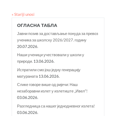
« Stariji unosi
ОГЛАСНА ТАБЛА
Јавни позив за достављање понуда за превоз
ученика за школску 2026/2027. годину
20.07.2026.
Наши ученици учествовали у школи у
природи.
13.06.2026.
Испратили смо још једну генерацију
матураната
13.06.2026.
Слике говоре више од ријечи: Наш
незаборавни излет у излетиште „Ивел“!
03.06.2026.
Разгледница са нашег једнодневног излета!
03.06.2026.