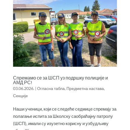
Спремамо се за ШСП уз подршку полиције и
АМД РС!
03.06.2026.
|
Огласна табла
,
Предметна настава
,
Секције
Наши ученици, који се следеће седмице спремају за
полагање испита за Школску саобраћајну патролу
(ШСП), имали су изузетно корисну и узбудљиву