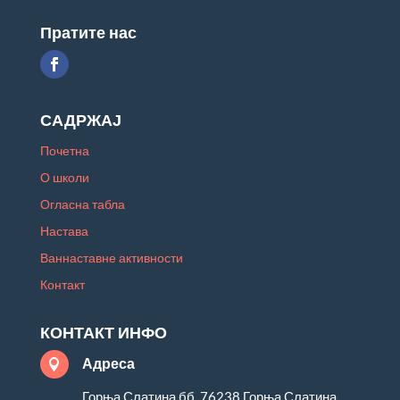
Пратите нас
САДРЖАЈ
Почетна
О школи
Огласна табла
Настава
Ваннаставне активности
Контакт
КОНТАКТ ИНФО
Адреса

Горња Слатина бб, 76238 Горња Слатина