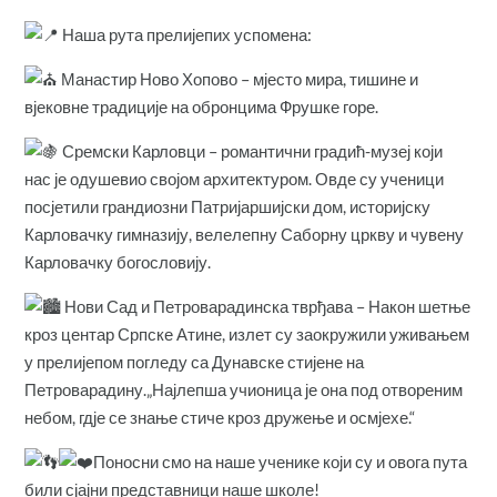
Наша рута прелијепих успомена:
Манастир Ново Хопово – мјесто мира, тишине и
вјековне традиције на обронцима Фрушке горе.
Сремски Карловци – романтични градић-музеј који
нас је одушевио својом архитектуром. Овде су ученици
посјетили грандиозни Патријаршијски дом, историјску
Карловачку гимназију, велелепну Саборну цркву и чувену
Карловачку богословију.
Нови Сад и Петроварадинска тврђава – Након шетње
кроз центар Српске Атине, излет су заокружили уживањем
у прелијепом погледу са Дунавске стијене на
Петроварадину.„Најлепша учионица је она под отвореним
небом, гдје се знање стиче кроз дружење и осмјехе.“
Поносни смо на наше ученике који су и овога пута
били сјајни представници наше школе!