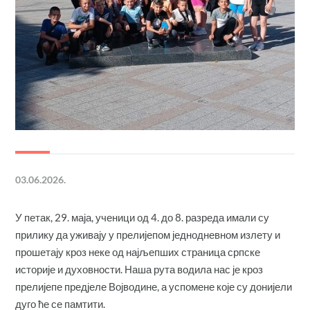
03.06.2026.
У петак, 29. маја, ученици од 4. до 8. разреда имали су
прилику да уживају у прелијепом једнодневном излету и
прошетају кроз неке од најљепших страница српске
историје и духовности. Наша рута водила нас је кроз
прелијепе предјеле Војводине, а успомене које су донијели
дуго ће се памтити.