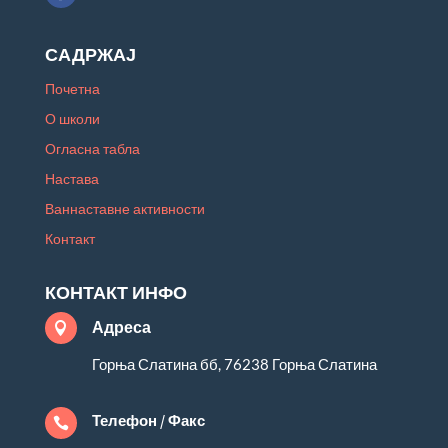
САДРЖАЈ
Почетна
О школи
Огласна табла
Настава
Ваннаставне активности
Контакт
КОНТАКТ ИНФО
Адреса

Горња Слатина бб, 76238 Горња Слатина
Телефон / Факс
