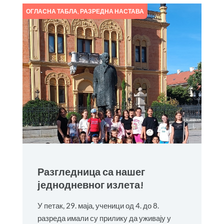
ОГЛАСНА ТАБЛА
,
РАЗРЕДНА НАСТАВА
Разгледница са нашег
једнодневног излета!
У петак, 29. маја, ученици од 4. до 8.
разреда имали су прилику да уживају у