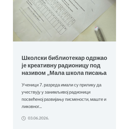
Школски библиотекар одржао
је креативну радионицу под
називом „Мала школа писања
Ученици 7. разреда имали су прилику да
учествују у занимљивој радионици
посвећеној развијању писмености, маште и
ликовног...
03.06.2026.