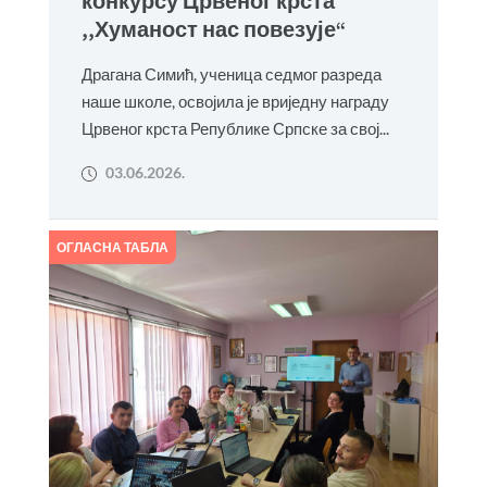
конкурсу Црвеног крста
,,Хуманост нас повезује“
Драгана Симић, ученица седмог разреда
наше школе, освојила је вриједну награду
Црвеног крста Републике Српске за свој...
03.06.2026.
ОГЛАСНА ТАБЛА