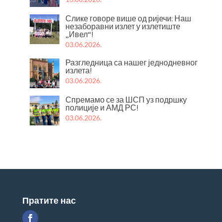
Слике говоре више од ријечи: Наш
незаборавни излет у излетиште
„Ивел“!
03.06.2026.
Разгледница са нашег једнодневног
излета!
03.06.2026.
Спремамо се за ШСП уз подршку
полиције и АМД РС!
03.06.2026.
Пратите нас