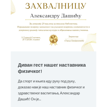
Диван гест нашег наставника
физичког!
Да спорт и књига иду руку под руку,
доказао нам је наш наставник физичког и
здравственог васпитања, Александар
Дашић! Он је...