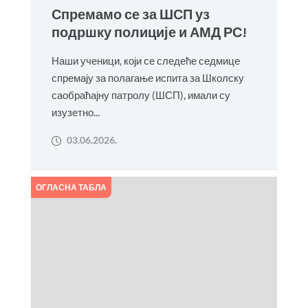
Спремамо се за ШСП уз
подршку полиције и АМД РС!
Наши ученици, који се следеће седмице
спремају за полагање испита за Школску
саобраћајну патролу (ШСП), имали су
изузетно...
03.06.2026.
ОГЛАСНА ТАБЛА