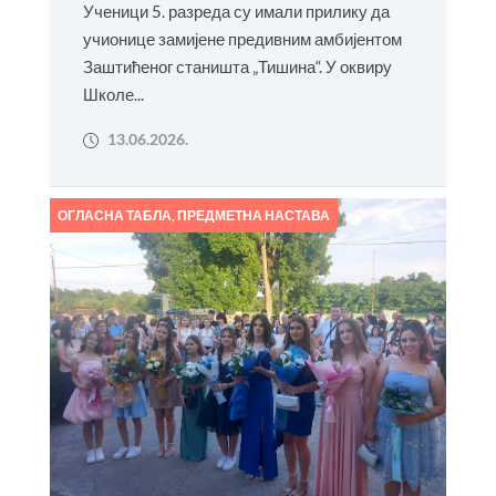
Ученици 5. разреда су имали прилику да
учионице замијене предивним амбијентом
Заштићеног станишта „Тишина“. У оквиру
Школе...
13.06.2026.
ОГЛАСНА ТАБЛА
,
ПРЕДМЕТНА НАСТАВА