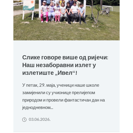
Слике говоре више од ријечи:
Наш незаборавни излет у
излетиште „Ивел“!
У петак, 29. маја, ученици наше школе
замијенили су учионице прелијепом
природом и провели фантастичан дан на
једнодневном...
03.06.2026.