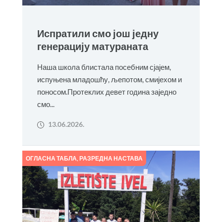
Испратили смо још једну
генерацију матураната
Наша школа блистала посебним сјајем,
испуњена младошћу, љепотом, смијехом и
поносом.Протеклих девет година заједно
смо...
13.06.2026.
ОГЛАСНА ТАБЛА
,
РАЗРЕДНА НАСТАВА