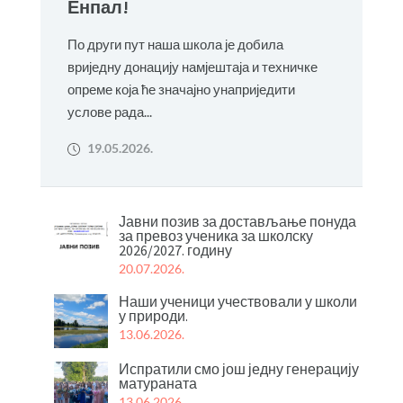
Енпал!
По други пут наша школа је добила
вриједну донацију намјештаја и техничке
опреме која ће значајно унаприједити
услове рада...
19.05.2026.
Јавни позив за достављање понуда
за превоз ученика за школску
2026/2027. годину
20.07.2026.
Наши ученици учествовали у школи
у природи.
13.06.2026.
Испратили смо још једну генерацију
матураната
13.06.2026.