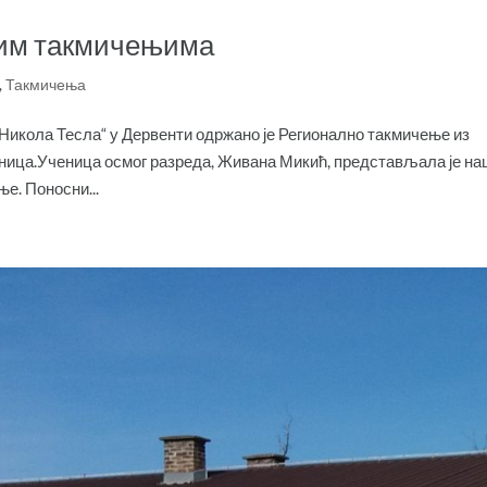
ним такмичењима
,
Такмичења
Никола Тесла“ у Дервенти одржано је Регионално такмичење из
ченица.Ученица осмог разреда, Живана Микић, представљала је н
ње. Поносни...