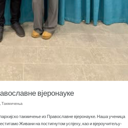
равославне вјеронауке
,
Такмичења
 епархијско такмичење из Православне вјеронауке. Наша ученица
Честитамо Живани на постигнутом успјеху, као и вјероучитељу-