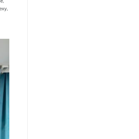
е,
еху,