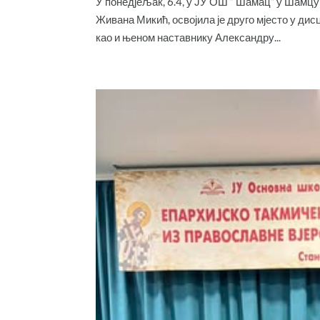
У понедјељак, 6.4, у ЈУ ОШ “ Шамац“ у Шамц
Живана Микић, освојила је друго мјесто у ди
као и њеном наставнику Александру...