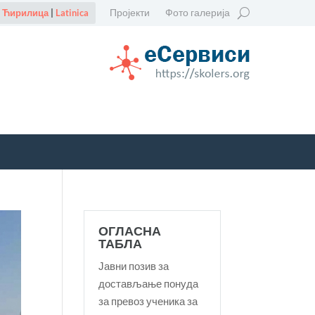
Пројекти
Фото галерија
Ћирилица
|
Latinica
ОГЛАСНА
ТАБЛА
Јавни позив за
достављање понуда
за превоз ученика за