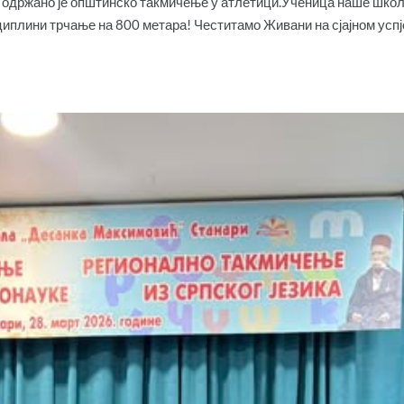
у одржано је општинско такмичење у атлетици.Ученица наше школ
сциплини трчање на 800 метара! Честитамо Живани на сјајном успј