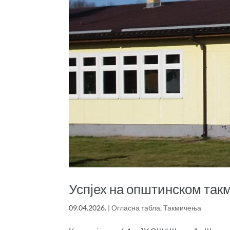
Успјех на општинском так
09.04.2026.
|
Огласна табла
,
Такмичења