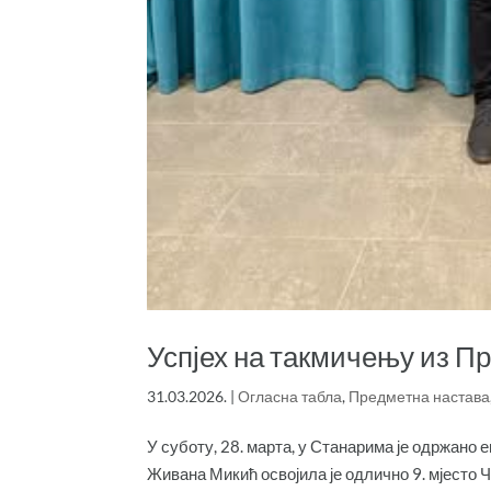
Успјех на такмичењу из П
31.03.2026.
|
Огласна табла
,
Предметна настава
У суботу, 28. марта, у Станарима је одржано
Живана Микић освојила је одлично 9. мјесто 