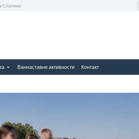
а Слатина
ва
Ваннаставне активности
Контакт