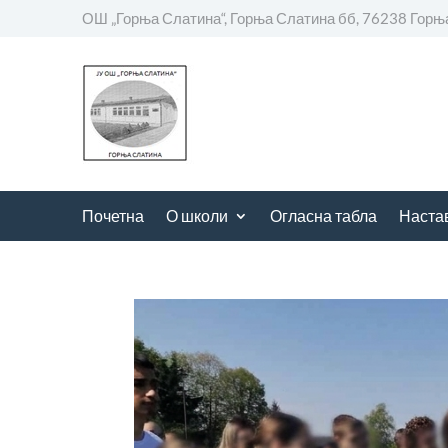
ОШ „Горња Слатина“, Горња Слатина бб, 76238 Горњ
Почетна
О школи
Огласна табла
Наста