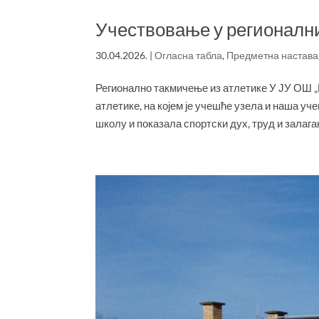
Учествовање у регионал
30.04.2026.
|
Огласна табла
,
Предметна настава
Регионално такмичење из атлетике У ЈУ ОШ „
атлетике, на којем је учешће узела и наша у
школу и показала спортски дух, труд и залага