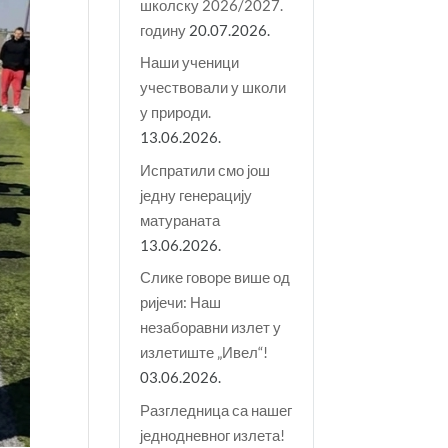
школску 2026/2027.
годину
20.07.2026.
Наши ученици
учествовали у школи
у природи.
13.06.2026.
Испратили смо још
једну генерацију
матураната
13.06.2026.
Слике говоре више од
ријечи: Наш
незаборавни излет у
излетиште „Ивел“!
03.06.2026.
Разгледница са нашег
једнодневног излета!