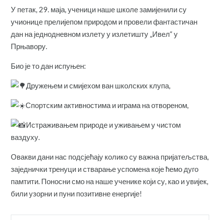
У петак, 29. маја, ученици наше школе замијенили су
учионице прелијепом природом и провели фантастичан
дан на једнодневном излету у излетишту „Ивел“ у
Прњавору.
Био је то дан испуњен:
Дружењем и смијехом ван школских клупа,
Спортским активностима и играма на отвореном,
Истраживањем природе и уживањем у чистом
ваздуху.
Овакви дани нас подсјећају колико су важна пријатељства,
заједнички тренуци и стварање успомена које ћемо дуго
памтити. Поносни смо на наше ученике који су, као и увијек,
били узорни и пуни позитивне енергије!