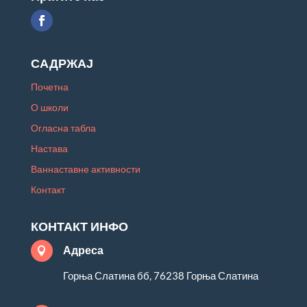
САДРЖАЈ
Почетна
О школи
Огласна табла
Настава
Ваннаставне активности
Контакт
КОНТАКТ ИНФО
Адреса

Горња Слатина бб, 76238 Горња Слатина