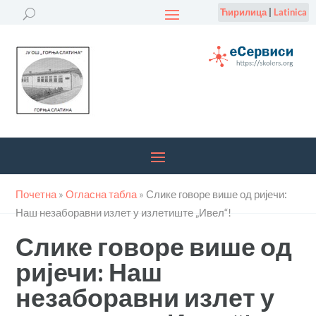
Ћирилица
|
Latinica
Почетна
»
Огласна табла
»
Слике говоре више од ријечи:
Наш незаборавни излет у излетиште „Ивел“!
Слике говоре више од
ријечи: Наш
незаборавни излет у