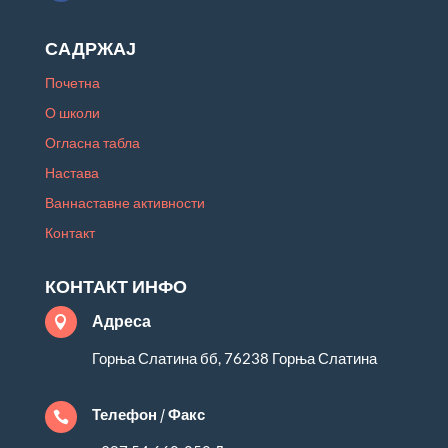
САДРЖАЈ
Почетна
О школи
Огласна табла
Настава
Ваннаставне активности
Контакт
КОНТАКТ ИНФО
Адреса

Горња Слатина бб, 76238 Горња Слатина
Телефон / Факс
