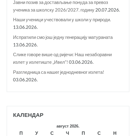
Јавни позив за достављање понуда за превоз
ученика за школску 2026/2027. годину
20.07.2026.
Наши ученици учествовали у школи у природи.
13.06.2026.
Испратили смо још једну генерацију матураната
13.06.2026.
Слике говоре више од ријечи: Наш незаборавни
излет у излетиште „Ивел“!
03.06.2026.
Разгледница са нашег једнодневног излета!
03.06.2026.
КАЛЕНДАР
август 2026.
П
У
С
Ч
П
С
Н