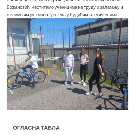
Божановић. Честитамо ученицима на труду и залагању и
желимо им још много успјеха у будућим такмичењима!
ОГЛАСНА ТАБЛА