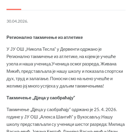
30.04.2026.
Регионално такмичење из атлетике
У ЈУ ОШ „Никола Тесла“ у Дервенти одржано је
Регионално такмичење из атлетике, на којем је учешће
узела и наша ученица.Ученица осмог разреда, Живана
Микић, представљала је нашу школу и показала спортски
дух, труд и залагање. Поносни смо на њено учешће и
желимо јој много успјеха у даљим такмичењима!
Такмичење „Дјеца у саобраћају“
Такмичење „Дјеца у саобраћају“ одржано је 25. 4. 2026.
године у ЈУ ОШ „Алекса Шантић“ у Вукосављу.Нашу
школу представљали су ученици шестог разреда: Милица
Васиљевић, Јована Кертић, Данијел Васиљевић и Иван