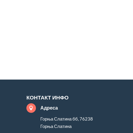
КОНТАКТ ИНФО
Адреса

Горња Слатина бб, 76238
Горња Слатина