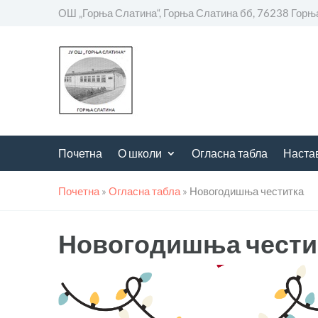
ОШ „Горња Слатина“, Горња Слатина бб, 76238 Горњ
Почетна
О школи
Огласна табла
Наста
Почетна
»
Огласна табла
»
Новогодишња честитка
Новогодишња чести