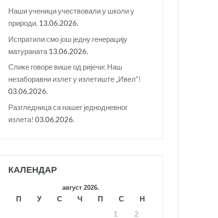
Наши ученици учествовали у школи у
природи.
13.06.2026.
Испратили смо још једну генерацију
матураната
13.06.2026.
Слике говоре више од ријечи: Наш
незаборавни излет у излетиште „Ивел“!
03.06.2026.
Разгледница са нашег једнодневног
излета!
03.06.2026.
КАЛЕНДАР
август 2026.
П
У
С
Ч
П
С
Н
1
2