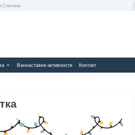
а Слатина
ва
Ваннаставне активности
Контакт
тка