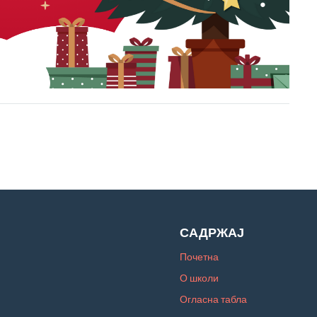
САДРЖАЈ
Почетна
О школи
Огласна табла