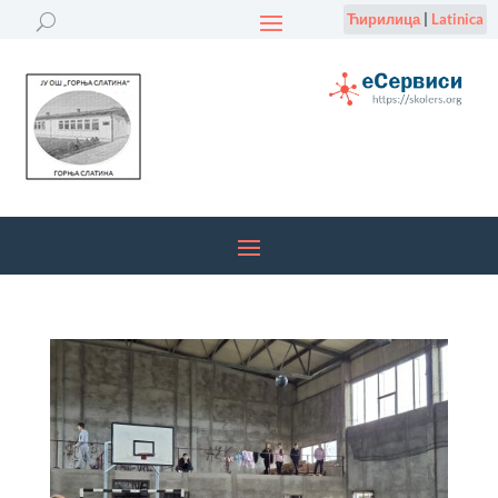
Ћирилица
|
Latinica