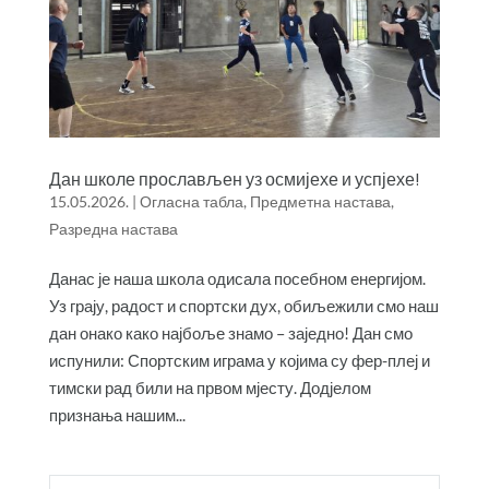
Дан школе прослављен уз осмијехе и успјехе!
15.05.2026.
|
Огласна табла
,
Предметна настава
,
Разредна настава
Данас је наша школа одисала посебном енергијом.
Уз грају, радост и спортски дух, обиљежили смо наш
дан онако како најбоље знамо – заједно! Дан смо
испунили: Спортским играма у којима су фер-плеј и
тимски рад били на првом мјесту. Додјелом
признања нашим...