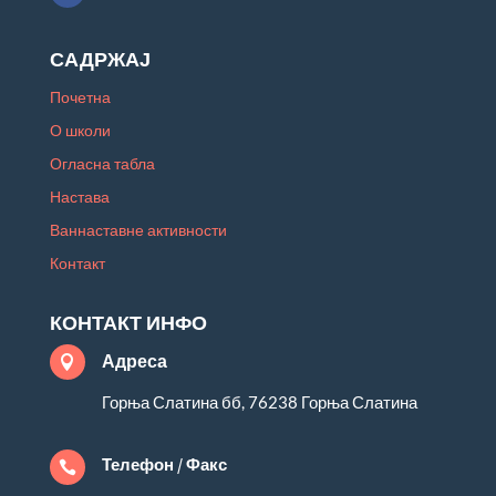
САДРЖАЈ
Почетна
О школи
Огласна табла
Настава
Ваннаставне активности
Контакт
КОНТАКТ ИНФО
Адреса

Горња Слатина бб, 76238 Горња Слатина
Телефон / Факс
