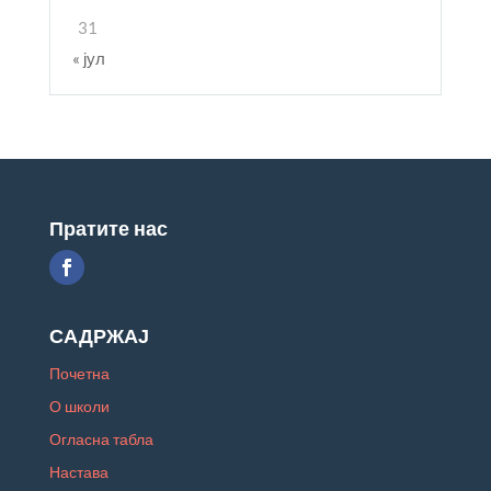
31
« јул
Пратите нас
САДРЖАЈ
Почетна
О школи
Огласна табла
Настава