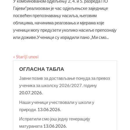
У комбинованом одјељењу 2, 4. и 5. разреда ПО
Гајеви“реализован је час одјељењске заједнице
посвећен препознавању насиља, његовим
облицима, начинима реаговања и мјерама које
ученици могу предузети уколико насиље препознају
или доживе.Ученици су израдили пано „Ми смо...
« Stariji unosi
ОГЛАСНА ТАБЛА
Јавни позив за достављање понуда за превоз
ученика за школску 2026/2027. годину
20.07.2026.
Наши ученици учествовали у школи у
природи.
13.06.2026.
Испратили смо још једну генерацију
матураната
13.06.2026.