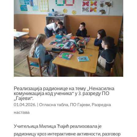
Реализација радионице на тему „Ненасилна
комуникација код ученика“ у 3. разреду ПО
„Гајеви“.
01.04.2026.
|
Огласна табла
,
ПО Гајеви
,
Разредна
настава
Учитељица Милица Ћајић реализовала је
радионицу кроз интерактивне активности, разговор