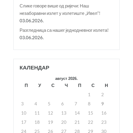
Слике говоре више од ријечи: Наш
незаборавни излет у излетиште „Ивел“!
03.06.2026.
Разгледница са нашег једнодневног излета!
03.06.2026.
КАЛЕНДАР
август 2026.
П
У
С
Ч
П
С
Н
1
2
3
4
5
6
7
8
9
10
11
12
13
14
15
16
17
18
19
20
21
22
23
24
25
26
27
28
29
30