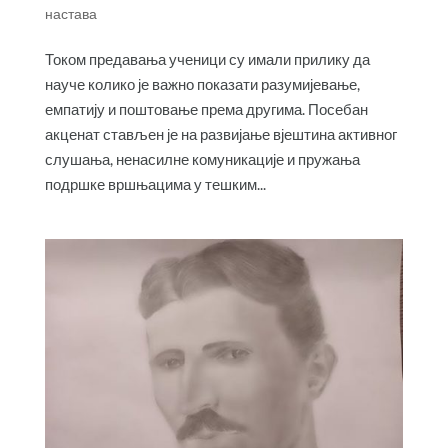
настава
Током предавања ученици су имали прилику да
науче колико је важно показати разумијевање,
емпатију и поштовање према другима. Посебан
акценат стављен је на развијање вјештина активног
слушања, ненасилне комуникације и пружања
подршке вршњацима у тешким...