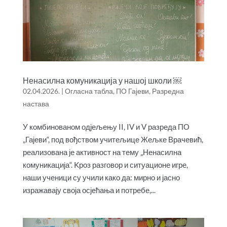
Ненасилна комуникација у нашој школи ￼
02.04.2026.
|
Огласна табла
,
ПО Гајеви
,
Разредна
настава
У комбинованом одјељењу II, IV и V разреда ПО
„Гајеви“, под вођством учитељице Жељке Врачевић,
реализована је активност на тему „Ненасилна
комуникација“. Kроз разговор и ситуационе игре,
наши ученици су учили како да: мирно и јасно
изражавају своја осјећања и потребе,...