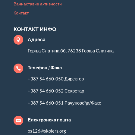
Ваннаставне активности
Контакт
КОНТАКТ ИНФО
Адреса

Горња Слатина бб, 76238 Горња Слатина
Телефон / Факс

+387 54 660-050 Директор
+387 54 660-052 Секретар
+387 54 660-051 Рачуновођа/Факс
Електронска пошта

os126@skolers.org