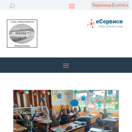
Ћирилица
|
Latinica