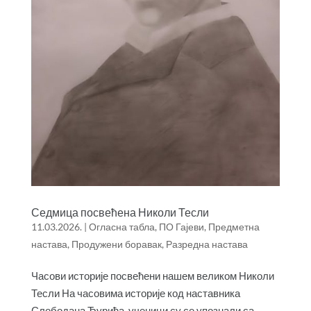
Седмица посвећена Николи Тесли
11.03.2026.
|
Огласна табла
,
ПО Гајеви
,
Предметна
настава
,
Продужени боравак
,
Разредна настава
Часови историје посвећени нашем великом Николи
Тесли На часовима историје код наставника
Слободана Ђурића, ученици су се упознали са