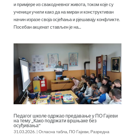
и примјере из свакодневног живота, током које су
ученици учили како да на миран и конструктиван
начин изразе своја осјећања и рјешавају конфликте.
Посебан акценат стављен је на...
Педагог школе одржао предавање у ПО Гајеви
на тему „Како подржати вршњаке без
осуђивања“
31.03.2026.
|
Огласна табла
,
ПО Гајеви
,
Разредна