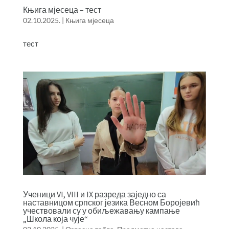
Књига мјесеца – тест
02.10.2025.
|
Књига мјесеца
тест
Ученици VI, VIII и IX разреда заједно са
наставницом српског језика Весном Боројевић
учествовали су у обиљежавању кампање
„Школа која чује“