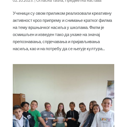
02.10.2025.
|
Огласна табла
,
Предметна настава
Ученици су овом приликом реализовали креативну
активност кроз припрему и снимање кратког филма
на тему вршњачког насиља у школама. Филм је
осмишљен и изведен тако да укаже на значај
препознавања, спрјечавања и пријављивања
насиља, као и на потребу да се његује култура...