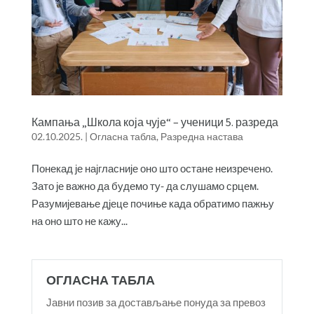
Кампања „Школа која чује“ – ученици 5. разреда
02.10.2025.
|
Огласна табла
,
Разредна настава
Понекад је најгласније оно што остане неизречено.
Зато је важно да будемо ту- да слушамо срцем.
Разумијевање дјеце почиње када обратимо пажњу
на оно што не кажу...
ОГЛАСНА ТАБЛА
Јавни позив за достављање понуда за превоз