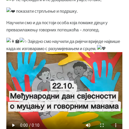
показати стрпљење и подршку.
Научили смо и да постоји особа која помаже д‌јеци у
превазилажењу говорних потешкоћа – логопед.
Заједно смо научили да ријечи вриједе највише
када их изговарамо с разумијевањем и срцем.