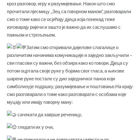
кроз разговор, игру и разумијевање. Након што смо
прочитали пјесмицу „Зец са говорном маном“, разговарали
смо о томе како се осјећају д‌јеца која понекад теже
изговарају ријечи и зашто је важно да их саслушамо с
пажњом и стрпљењем.
Затим смо откривали дијелове слагалице о
различитим начинима комуникације и заједно закључили –
сви гласови су важни, без обзира како ко говори. Д‌јеца су
потом оцртала своје руке у бојама свог гласа, а њихове
шарене руке постале су дио заједничког паноа који
симболизује подршку, разумијевање и поштовање.На крају
смо разговарали о томе како разговарати с особама које
муцају или имају говорну ману:
сачекати да заврше реченицу,
гледати их у очи,
не прекидати и не довршавати умјесто њих,