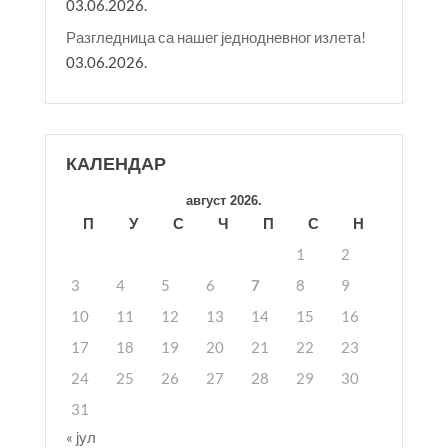
03.06.2026.
Разгледница са нашег једнодневног излета!
03.06.2026.
КАЛЕНДАР
август 2026.
П
У
С
Ч
П
С
Н
1
2
3
4
5
6
7
8
9
10
11
12
13
14
15
16
17
18
19
20
21
22
23
24
25
26
27
28
29
30
31
« јул