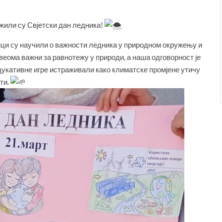
или су Свјетски дан ледника!
ци су научили о важности ледника у природном окружењу и
еома важни за равнотежу у природи, а наша одговорност је
едукативне игре истраживали како климатске промјене утичу
ти.