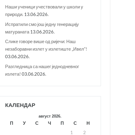
Наши ученици учествовали у школи у
природи.
13.06.2026.
Испратили смо још једну генерацију
матураната
13.06.2026.
Слике говоре више од ријечи: Наш
незаборавни излет у излетиште „Ивел“!
03.06.2026.
Разгледница са нашег једнодневног
излета!
03.06.2026.
КАЛЕНДАР
август 2026.
П
У
С
Ч
П
С
Н
1
2