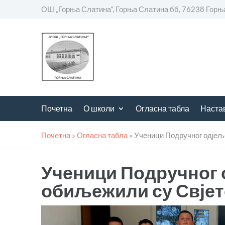
ОШ „Горња Слатина“, Горња Слатина бб, 76238 Горњ
Почетна
О школи
Огласна табла
Наста
Почетна
»
Огласна табла
»
Ученици Подручног одјељ
Ученици Подручног 
обиљежили су Свјет