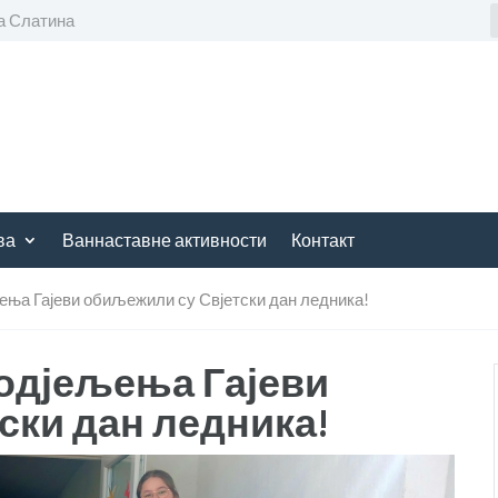
а Слатина
ва
Ваннаставне активности
Контакт
ења Гајеви обиљежили су Свјетски дан ледника!
одјељења Гајеви
ски дан ледника!