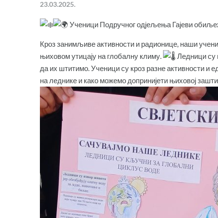
23.03.2025.
Ученици Подручног одјељења Гајеви обиљеж
Кроз занимљиве активности и радионице, наши учени
њиховом утицају на глобалну климу.
Ледници су в
да их штитимо. Ученици су кроз разне активности и 
на леднике и како можемо допринијети њиховој зашти