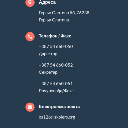
Адреса

Горња Слатина бб, 76238
Горња Слатина
Телефон / Факс

+387 54 660-050
Директор
+387 54 660-052
Секретар
+387 54 660-051
Рачуновођа/Факс
Електронска пошта

os126@skolers.org