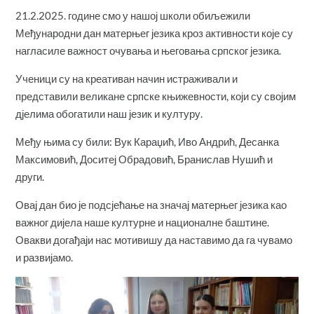
21.2.2025. године смо у нашој школи обиљежили
Међународни дан матерњег језика кроз активности које су
нагласиле важност очувања и његовања српског језика.
Ученици су на креативан начин истраживали и
представили великане српске књижевности, који су својим
дјелима обогатили наш језик и културу.
Међу њима су били: Вук Караџић, Иво Андрић, Десанка
Максимовић, Доситеј Обрадовић, Бранислав Нушић и
други.
Овај дан био је подсјећање на значај матерњег језика као
важног дијела наше културне и националне баштине.
Овакви догађаји нас мотивишу да наставимо да га чувамо
и развијамо.