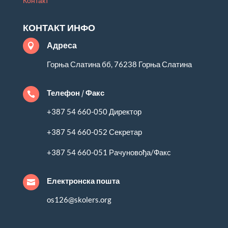
Контакт
КОНТАКТ ИНФО
Адреса

Горња Слатина бб, 76238 Горња Слатина
Телефон / Факс

+387 54 660-050 Директор
+387 54 660-052 Секретар
+387 54 660-051 Рачуновођа/Факс
Електронска пошта

os126@skolers.org