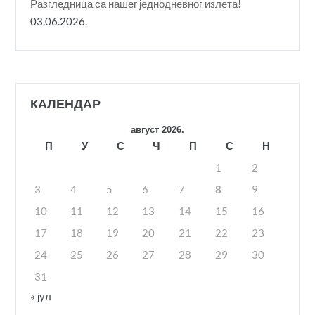
Разгледница са нашег једнодневног излета!
03.06.2026.
КАЛЕНДАР
август 2026.
П
У
С
Ч
П
С
Н
1
2
3
4
5
6
7
8
9
10
11
12
13
14
15
16
17
18
19
20
21
22
23
24
25
26
27
28
29
30
31
« јул