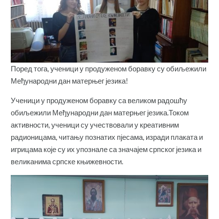
Поред тога, ученици у продуженом боравку су обиљежили
Међународни дан матерњег језика!
Ученици у продуженом боравку са великом радошћу
обиљежили Међународни дан матерњег језика.Током
активности, ученици су учествовали у креативним
радионицама, читању познатих пјесама, изради плаката и
игрицама које су их упознале са значајем српског језика и
великанима српске књижевности.