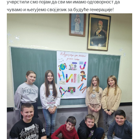
учврстили смо појам да сви ми имамо одговорност да
чувамо и његуjeмo свој језик за будуће генерације!