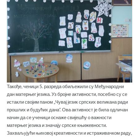
Такође, ченици 5. разреда обиљежили су Међународни
дан матерњег језика. Уз бројне активности, посебно су се
истакли својим паном „Чувај језик српских великана ради
прошлих и будућих дана“. Ова активност је била одличан
начин да се ученици оснаже свијешћу о важности
матерњег језика и значају српске књижевности.
Захваљујући њиховој креативности и истраживачком раду,