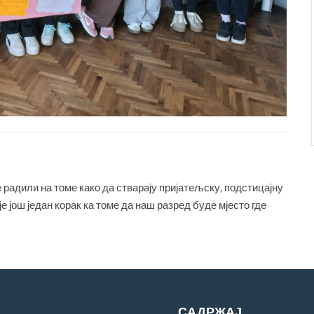
 радили на томе како да стварају пријатељску, подстицајну
 још један корак ка томе да наш разред буде мјесто где
САДРЖАЈ