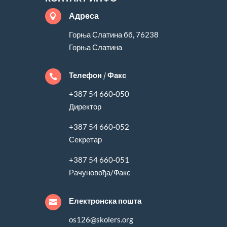
Адреса

Горња Слатина бб, 76238
Горња Слатина
Телефон / Факс

+387 54 660-050
Директор
+387 54 660-052
Секретар
+387 54 660-051
Рачуновођа/Факс
Електронска пошта

os126@skolers.org