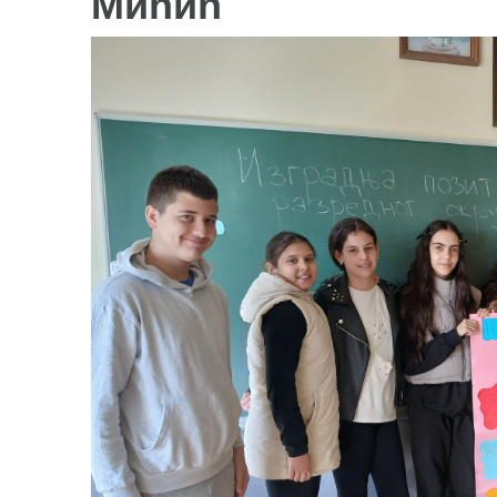
Мићић