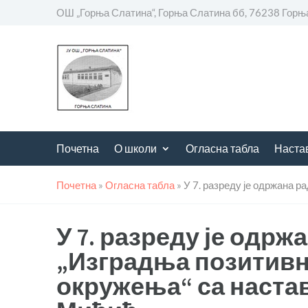
ОШ „Горња Слатина“, Горња Слатина бб, 76238 Горњ
Почетна
О школи
Огласна табла
Наста
Почетна
»
Огласна табла
»
У 7. разреду је одржана 
У 7. разреду је одрж
„Изградња позитивн
окружења“ са наста