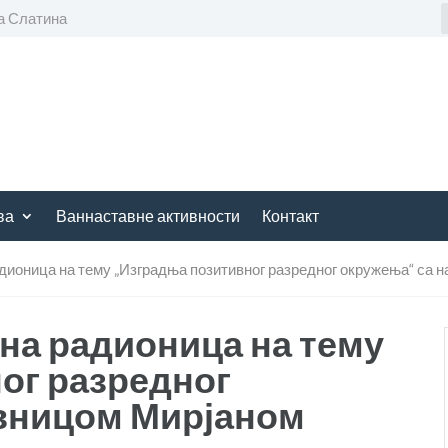
а Слатина
ва
Ваннаставне активности
Контакт
радионица на тему „Изградња позитивног разредног окружења“ са
ана радионица на тему
ог разредног
вницом Мирјаном