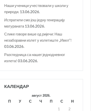
Наши ученици учествовали у школи у
природи.
13.06.2026.
Испратили смо још једну генерацију
матураната
13.06.2026.
Слике говоре више од ријечи: Наш
незаборавни излет у излетиште „Ивел“!
03.06.2026.
Разгледница са нашег једнодневног
излета!
03.06.2026.
КАЛЕНДАР
август 2026.
П
У
С
Ч
П
С
Н
1
2