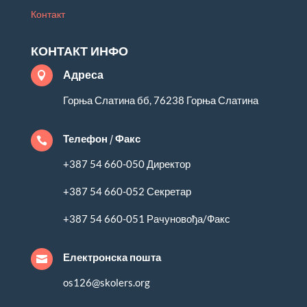
Контакт
КОНТАКТ ИНФО
Адреса

Горња Слатина бб, 76238 Горња Слатина
Телефон / Факс

+387 54 660-050 Директор
+387 54 660-052 Секретар
+387 54 660-051 Рачуновођа/Факс
Електронска пошта

os126@skolers.org