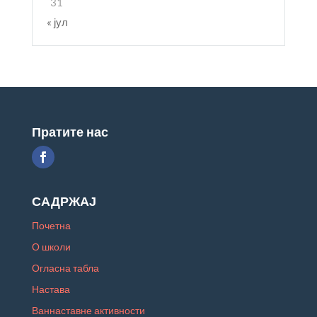
31
« јул
Пратите нас
САДРЖАЈ
Почетна
О школи
Огласна табла
Настава
Ваннаставне активности