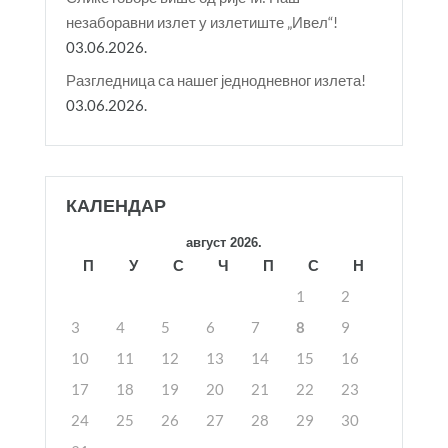
незаборавни излет у излетиште „Ивел“!
03.06.2026.
Разгледница са нашег једнодневног излета!
03.06.2026.
КАЛЕНДАР
август 2026.
П
У
С
Ч
П
С
Н
1
2
3
4
5
6
7
8
9
10
11
12
13
14
15
16
17
18
19
20
21
22
23
24
25
26
27
28
29
30