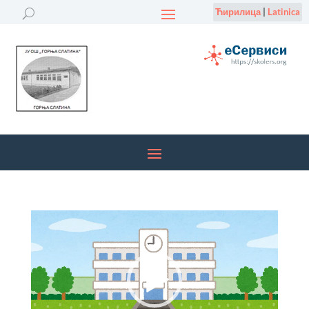
Ћирилица
|
Latinica
Прегледач
видео
записа