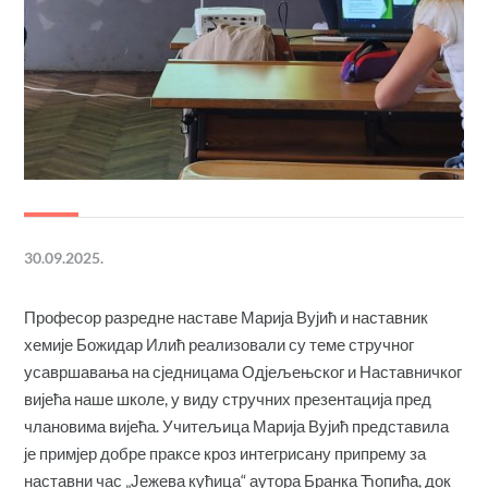
30.09.2025.
Професор разредне наставе Марија Вујић и наставник
хемије Божидар Илић реализовали су теме стручног
усавршавања на сједницама Одјељењског и Наставничког
вијећа наше школе, у виду стручних презентација пред
члановима вијећа. Учитељица Марија Вујић представила
је примјер добре праксе кроз интегрисану припрему за
наставни час „Јежева кућица“ аутора Бранка Ћопића, док