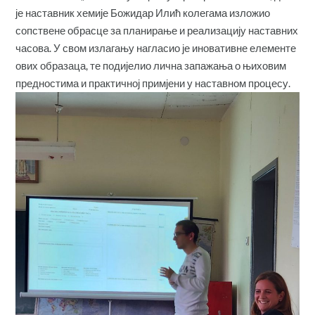
је наставник хемије Божидар Илић колегама изложио
сопствене обрасце за планирање и реализацију наставних
часова. У свом излагању нагласио је иновативне елементе
ових образаца, те подијелио лична запажања о њиховим
предностима и практичној примјени у наставном процесу.