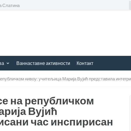
а Слатина
ва
Ваннаставне активности
Контакт
републичком нивоу: учитељица Марија Вујић представила интегр
се на републичком
арија Вујић
исани час инспирисан