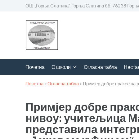
ОШ „Горња Слатина“, Горња Слатина бб, 76238 Горњ
Почетна
О школи
Огласна табла
Наста
Почетна
»
Огласна табла
»
Примјер добре праксе на 
Примјер добре прак
нивоу: учитељица М
представила интегр