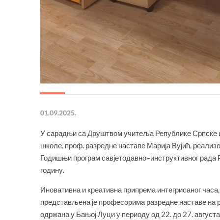
01.09.2025.
У сарадњи са Друштвом учитеља Републике Српске 
школе, проф. разредне наставе Марија Вујић, реализов
Годишњи програм савјетодавно–инструктивног рада 
годину.
Иновативна и креативна припрема интегрисаног часа
представљена је професорима разредне наставе на ре
одржана у Бањој Луци у периоду од 22. до 27. август