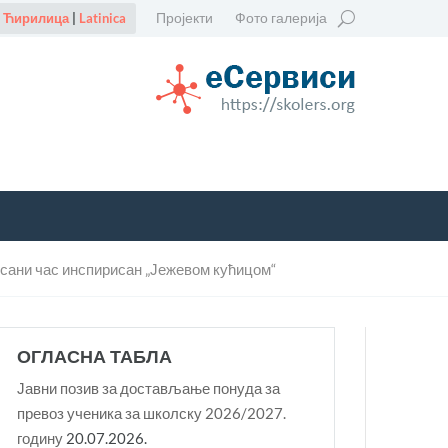
Пројекти
Фото галерија
Ћирилица
|
Latinica
исани час инспирисан „Јежевом кућицом“
ОГЛАСНА ТАБЛА
Јавни позив за достављање понуда за
превоз ученика за школску 2026/2027.
годину
20.07.2026.