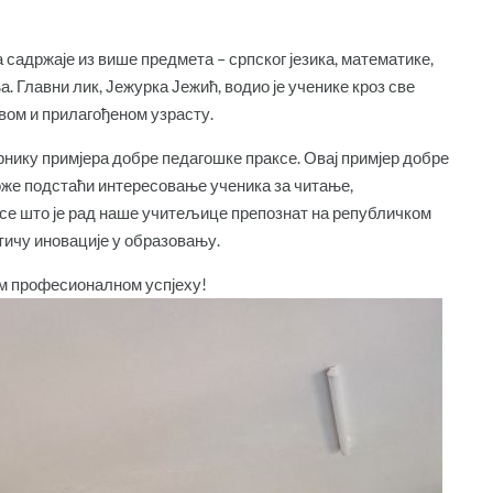
а садржаје из више предмета – српског језика, математике,
. Главни лик, Јежурка Јежић, водио је ученике кроз све
вом и прилагођеном узрасту.
нику примјера добре педагошке праксе. Овај примјер добре
оже подстаћи интересовање ученика за читање,
се што је рад наше учитељице препознат на републичком
стичу иновације у образовању.
ом професионалном успјеху!