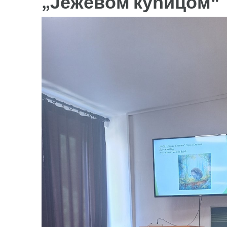
„Јежевом кућицом“