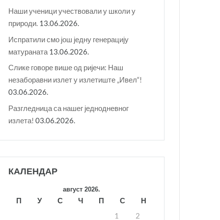
Наши ученици учествовали у школи у
природи.
13.06.2026.
Испратили смо још једну генерацију
матураната
13.06.2026.
Слике говоре више од ријечи: Наш
незаборавни излет у излетиште „Ивел“!
03.06.2026.
Разгледница са нашег једнодневног
излета!
03.06.2026.
КАЛЕНДАР
август 2026.
П
У
С
Ч
П
С
Н
1
2