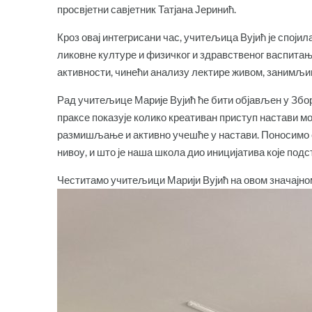
просвјетни савјетник Татјана Јеринић.
Кроз овај интегрисани час, учитељица Вујић је спојил
ликовне културе и физичког и здравственог васпитања
активности, чинећи анализу лектире живом, занимљи
Рад учитељице Марије Вујић ће бити објављен у Збор
праксе показује колико креативан приступ настави м
размишљање и активно учешће у настави. Поносимо 
нивоу, и што је наша школа дио иницијатива које под
Честитамо учитељици Марији Вујић на овом значајн