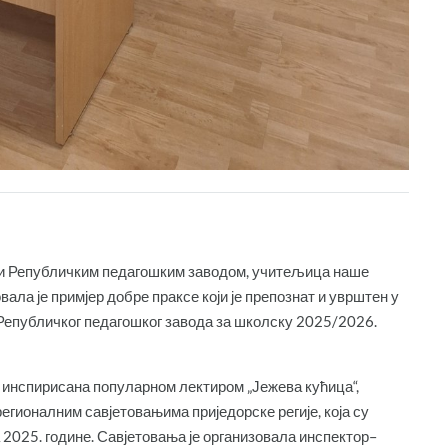
и Републичким педагошким заводом, учитељица наше
ала је примјер добре праксе који је препознат и уврштен у
Републичког педагошког завода за школску 2025/2026.
, инспирисана популарном лектиром „Јежева кућица“,
гионалним савјетовањима приједорске регије, која су
а 2025. године. Савјетовања је организовала инспектор–