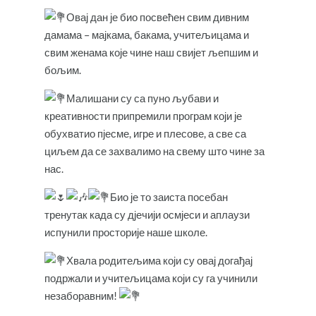
Овај дан је био посвећен свим дивним
дамама – мајкама, бакама, учитељицама и
свим женама које чине наш свијет љепшим и
бољим.
Малишани су са пуно љубави и
креативности припремили програм који је
обухватио пјесме, игре и плесове, а све са
циљем да се захвалимо на свему што чине за
нас.
Био је то заиста посебан
тренутак када су дјечији осмјеси и аплаузи
испунили просторије наше школе.
Хвала родитељима који су овај догађај
подржали и учитељицама који су га учинили
незаборавним!