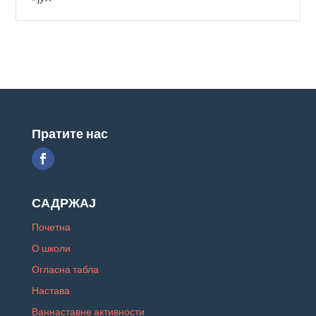
Пратите нас
САДРЖАЈ
Почетна
О школи
Огласна табла
Настава
Ваннаставне активности