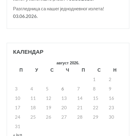
Разгледница са нашег једнодневног излета!
03.06.2026.
КАЛЕНДАР
август 2026.
П
У
С
Ч
П
С
Н
1
2
3
4
5
6
7
8
9
10
11
12
13
14
15
16
17
18
19
20
21
22
23
24
25
26
27
28
29
30
31
« јул