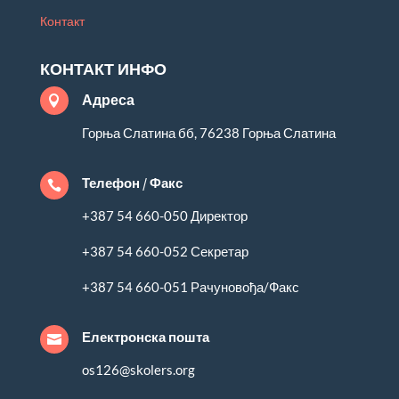
Контакт
КОНТАКТ ИНФО
Адреса

Горња Слатина бб, 76238 Горња Слатина
Телефон / Факс

+387 54 660-050 Директор
+387 54 660-052 Секретар
+387 54 660-051 Рачуновођа/Факс
Електронска пошта

os126@skolers.org