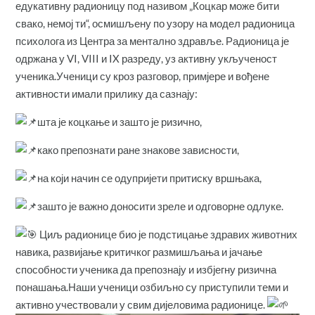
едукативну радионицу под називом „Коцкар може бити
свако, немој ти“, осмишљену по узору на модел радионица
психолога из Центра за ментално здравље. Радионица је
одржана у VI, VIII и IX разреду, уз активну укљученост
ученика.Ученици су кроз разговор, примјере и вођене
активности имали прилику да сазнају:
шта је коцкање и зашто је ризично,
како препознати ране знакове зависности,
на који начин се одупријети притиску вршњака,
зашто је важно доносити зреле и одговорне одлуке.
Циљ радионице био је подстицање здравих животних
навика, развијање критичког размишљања и јачање
способности ученика да препознају и избјегну ризична
понашања.Наши ученици озбиљно су приступили теми и
активно учествовали у свим дијеловима радионице.