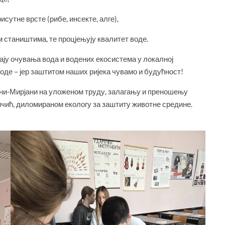
исутне врсте (рибе, инсекте, алге),
м стаништима, те процјењују квалитет воде.
ају очувања вода и водених екосистема у локалној
оде – јер заштитом наших ријека чувамо и будућност!
Ани-Мирјани на уложеном труду, залагању и преношењу
нчић, диломираном екологу за заштиту животне средине.