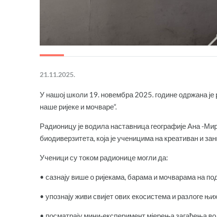
21.11.2025.
У нашој школи 19. новембра 2025. године одржана је
наше ријеке и мочваре“.
Радионицу је водила наставница географије Ана -Ми
биодиверзитета, која је ученицима на креативан и з
Ученици су током радионице могли да:
• сазнају више о ријекама, барама и мочварама на по
• упознају живи свијет ових екосистема и разлоге њи
• посматрају мини-експеримент мјерења загађења во