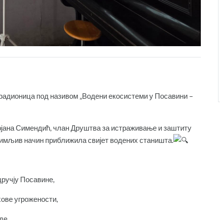
 радионица под називом „Водени екосистеми у Посавини –
рјана Симендић, члан Друштва за истраживање и заштиту
анимљив начин приближила свијет водених станишта.
дручју Посавине,
хове угрожености,
де,