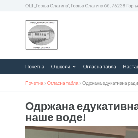
ОШ „Горња Слатина“, Горња Слатина бб, 76238 Горњ
Почетна
О школи
Огласна табла
Наста
Почетна
»
Огласна табла
»
Одржана едукативна ради
Одржана едукативна
наше воде!