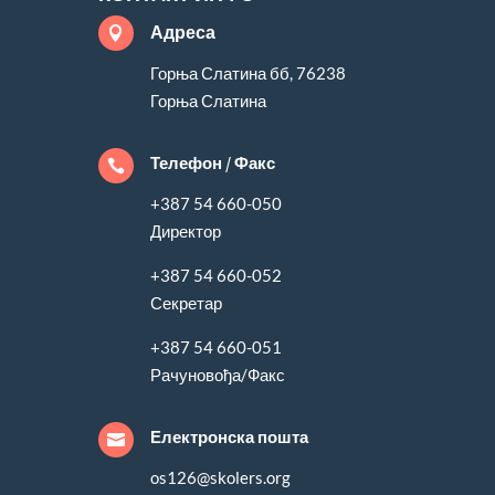
Адреса

Горња Слатина бб, 76238
Горња Слатина
Телефон / Факс

+387 54 660-050
Директор
+387 54 660-052
Секретар
+387 54 660-051
Рачуновођа/Факс
Електронска пошта

os126@skolers.org