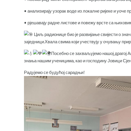
• анализирају узорак воде из локалне ријеке и уоче пр
• рјешавају радне листове и повежу врсте са њихови
Циљ радионице био је развијање свијести о знач
заједници.Хвала свима који учествују у очувању прир
Посебно се захваљујемо нашој драгој 
знања нашим ученицима, као и господину Јовици Сје
Радујемо се будућој сарадњи!