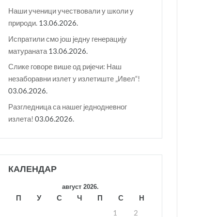
Наши ученици учествовали у школи у
природи.
13.06.2026.
Испратили смо још једну генерацију
матураната
13.06.2026.
Слике говоре више од ријечи: Наш
незаборавни излет у излетиште „Ивел“!
03.06.2026.
Разгледница са нашег једнодневног
излета!
03.06.2026.
КАЛЕНДАР
август 2026.
П
У
С
Ч
П
С
Н
1
2