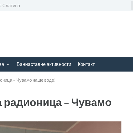
а Слатина
ва
Ваннаставне активности
Контакт
оница – Чувамо наше воде!
 радионица – Чувамо