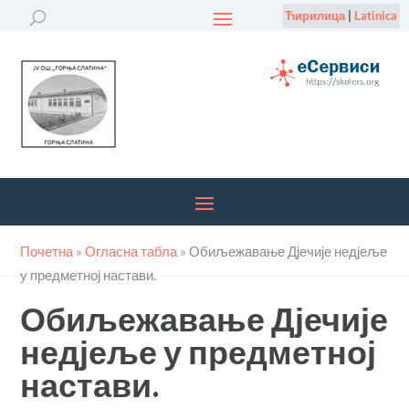
Ћирилица
|
Latinica
Почетна
»
Огласна табла
»
Обиљежавање Дјечије недјеље
у предметној настави.
Обиљежавање Дјечије
недјеље у предметној
настави.