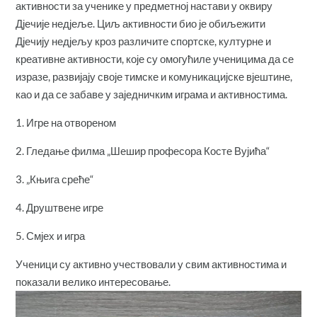
активности за ученике у предметној настави у оквиру
Дјечије недјеље. Циљ активности био је обиљежити
Дјечију недјељу кроз различите спортске, културне и
креативне активности, које су омогућиле ученицима да се
изразе, развијају своје тимске и комуникацијске вјештине,
као и да се забаве у заједничким играма и активностима.
1. Игре на отвореном
2. Гледање филма „Шешир професора Косте Вујића“
3. „Књига среће“
4. Друштвене игре
5. Смјех и игра
Ученици су активно учествовали у свим активностима и
показали велико интересовање.