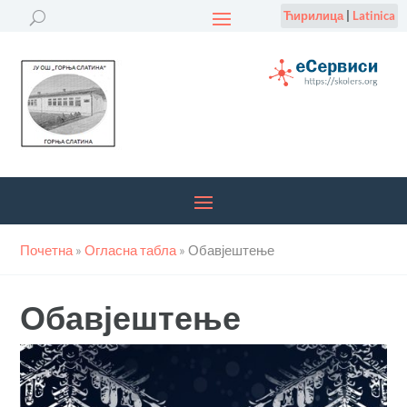
Ћирилица
|
Latinica
Почетна
»
Огласна табла
»
Обавјештење
Обавјештење