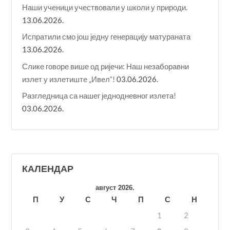
Наши ученици учествовали у школи у природи.
13.06.2026.
Испратили смо још једну генерацију матураната
13.06.2026.
Слике говоре више од ријечи: Наш незаборавни
излет у излетиште „Ивел“!
03.06.2026.
Разгледница са нашег једнодневног излета!
03.06.2026.
КАЛЕНДАР
август 2026.
П
У
С
Ч
П
С
Н
1
2