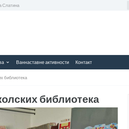
а Слатина
ва
Ваннаставне активности
Контакт
х библиотека
олских библиотека