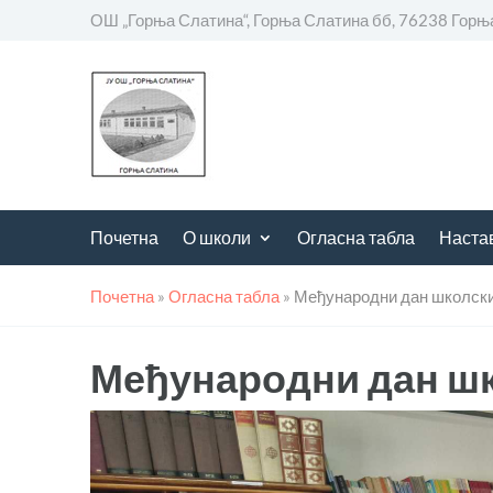
ОШ „Горња Слатина“, Горња Слатина бб, 76238 Горњ
Почетна
О школи
Огласна табла
Наста
Почетна
»
Огласна табла
»
Међународни дан школски
Међународни дан шк