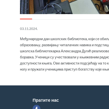
03.11.2024.
Међународни дан школских библиотека, који се обиљ
образовању, развијању читалачких навика и подстиц
школска библиотекарка Александра Дугић реализова
боравка. Ученици су учествовали у књижевним радио
доступности књига. Ове активности подсјећају на то
ногу и пружати ученицима приступ богатству које књи
Пратите нас