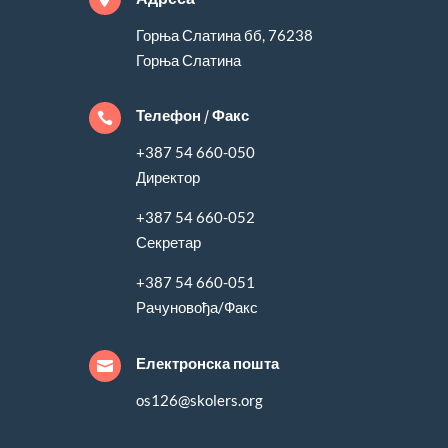
Горња Слатина бб, 76238
Горња Слатина
Телефон / Факс

+387 54 660-050
Директор
+387 54 660-052
Секретар
+387 54 660-051
Рачуновођа/Факс
Електронска пошта

os126@skolers.org