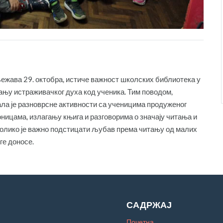
ежава 29. октобра, истиче важност школских библиотека у
ању истраживачког духа код ученика. Тим поводом,
ла је разноврсне активности са ученицима продуженог
ницама, излагању књига и разговорима о значају читања и
 колико је важно подстицати љубав према читању од малих
ге доносе.
САДРЖАЈ
Почетна