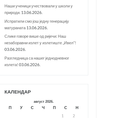
Наши ученици учествовали у школи у
природи.
13.06.2026.
Испратили смо још једну генерацију
матураната
13.06.2026.
Слике говоре више од ријечи: Наш
незаборавни излет у излетиште „Ивел“!
03.06.2026.
Разгледница са нашег једнодневног
излета!
03.06.2026.
КАЛЕНДАР
август 2026.
П
У
С
Ч
П
С
Н
1
2