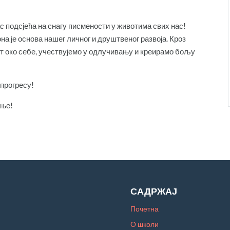
с подсјећа на снагу писмености у животима свих нас!
а је основа нашег личног и друштвеног развоја. Кроз
т око себе, учествујемо у одлучивању и креирамо бољу
 прогресу!
ање!
САДРЖАЈ
Почетна
О школи