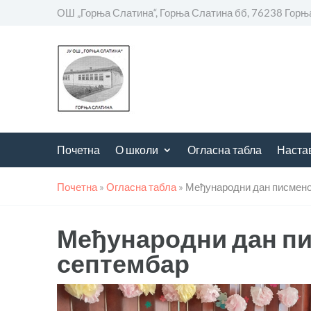
ОШ „Горња Слатина“, Горња Слатина бб, 76238 Горњ
Почетна
О школи
Огласна табла
Наста
Почетна
»
Огласна табла
»
Међународни дан писменос
Међународни дан пи
септембар