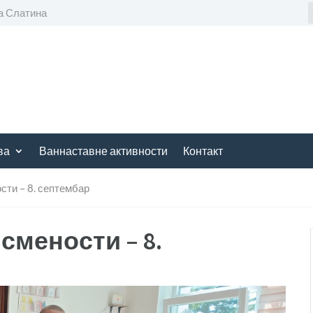
а Слатина
ва
Ваннаставне активности
Контакт
ти – 8. септембар
смености – 8.