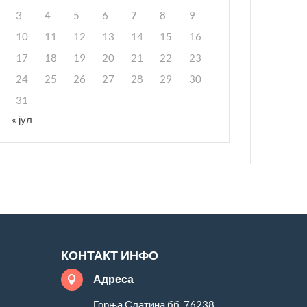
3
4
5
6
7
8
9
10
11
12
13
14
15
16
17
18
19
20
21
22
23
24
25
26
27
28
29
30
31
« јул
КОНТАКТ ИНФО
Адреса

Горња Слатина бб, 76238