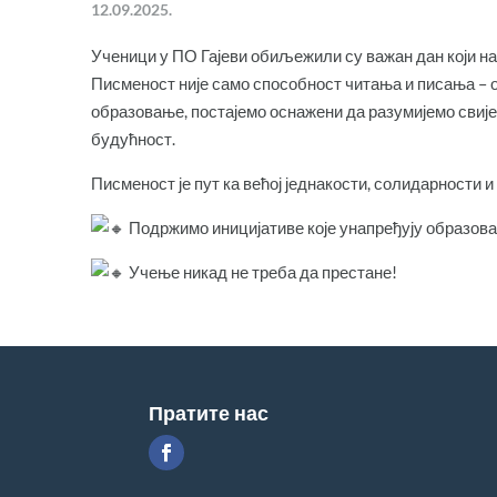
12.09.2025.
Ученици у ПО Гајеви обиљежили су важан дан који на
Писменост није само способност читања и писања – он
образовање, постајемо оснажени да разумијемо свије
будућност.
Писменост је пут ка већој једнакости, солидарности и
Подржимо иницијативе које унапређују образов
Учење никад не треба да престане!
Пратите нас