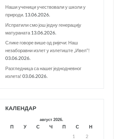
Наши ученици учествовали у школи у
природи.
13.06.2026.
Испратили смо још једну генерацију
матураната
13.06.2026.
Слике говоре више од ријечи: Наш
незаборавни излет у излетиште „Ивел“!
03.06.2026.
Разгледница са нашег једнодневног
излета!
03.06.2026.
КАЛЕНДАР
август 2026.
П
У
С
Ч
П
С
Н
1
2