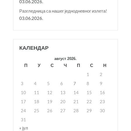
03.06.2026.
Разгледница са нашег једнодневног излета!
03.06.2026.
КАЛЕНДАР
август 2026.
П
У
С
Ч
П
С
Н
1
2
3
4
5
6
7
8
9
10
11
12
13
14
15
16
17
18
19
20
21
22
23
24
25
26
27
28
29
30
31
« јул