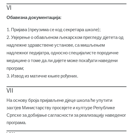
VI
Обавезна документација:
Пријава (преузима се код секретара школе);
Увјерење о обављеном љекарском прегледу дјетета од
надлежне здравствене установе, са мишљењем
надлежног педијатра, односно специјалисте породичне
медицине о томе да ли дијете може похађати наведени
програм;
Извод из матичне књиге рођених.
VII
На основу броја пријављене дјеце школа ће упутити
захтјев Министарству просвјете и културе Републике
Српске за добијање сагласности за реализацију наведеног
програма.