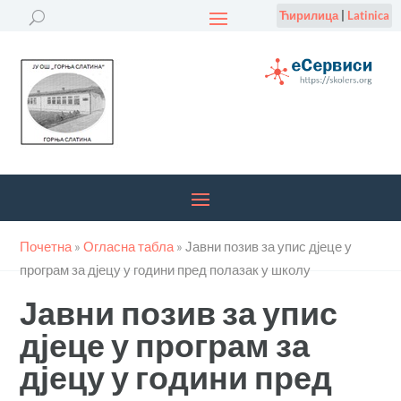
Ћирилица
|
Latinica
Почетна
»
Огласна табла
»
Јавни позив за упис дјеце у
програм за дјецу у години пред полазак у школу
Јавни позив за упис
дјеце у програм за
дјецу у години пред