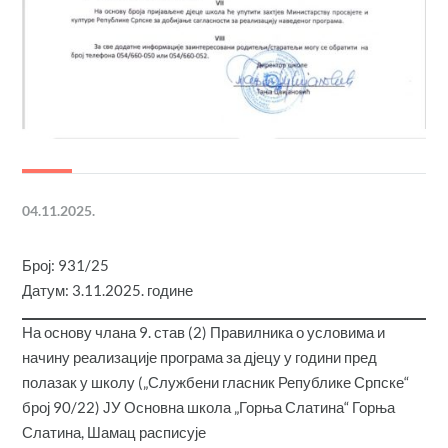
04.11.2025.
Број: 931/25
Датум: 3.11.2025. године
На основу члана 9. став (2) Правилника о условима и
начину реализације програма за дјецу у години пред
полазак у школу („Службени гласник Републике Српске“
број 90/22) ЈУ Основна школа „Горња Слатина“ Горња
Слатина, Шамац расписује