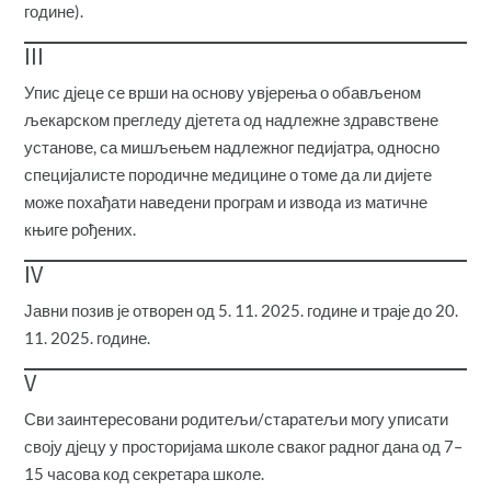
године).
III
Упис дјеце се врши на основу увјерења о обављеном
љекарском прегледу дјетета од надлежне здравствене
установе, са мишљењем надлежног педијатра, односно
специјалисте породичне медицине о томе да ли дијете
може похађати наведени програм и изводa из матичне
књиге рођених.
IV
Јавни позив је отворен од 5. 11. 2025. године и траје до 20.
11. 2025. године.
V
Сви заинтересовани родитељи/старатељи могу уписати
своју дјецу у просторијама школе сваког радног дана од 7–
15 часова код секретара школе.