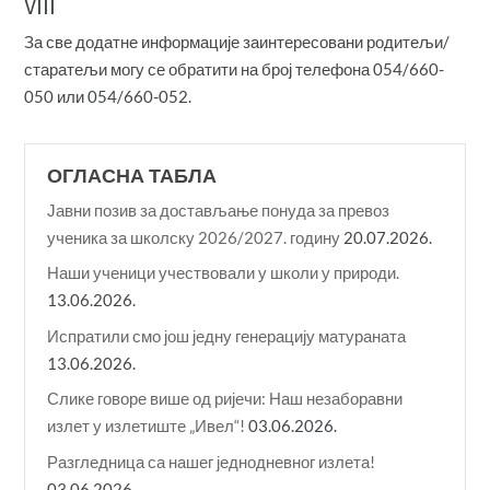
VIII
За све додатне информације заинтересовани родитељи/
старатељи могу се обратити на број телефона 054/660-
050 или 054/660-052.
ОГЛАСНА ТАБЛА
Јавни позив за достављање понуда за превоз
ученика за школску 2026/2027. годину
20.07.2026.
Наши ученици учествовали у школи у природи.
13.06.2026.
Испратили смо још једну генерацију матураната
13.06.2026.
Слике говоре више од ријечи: Наш незаборавни
излет у излетиште „Ивел“!
03.06.2026.
Разгледница са нашег једнодневног излета!
03.06.2026.