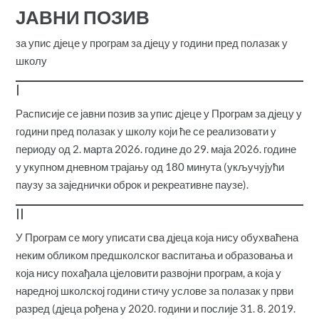
ЈАВНИ ПОЗИВ
за упис дјеце у програм за дјецу у години пред полазак у
школу
I
Расписије се јавни позив за упис дјеце у Програм за дјецу у
години пред полазак у школу који ће се реализовати у
периоду од 2. марта 2026. године до 29. маја 2026. године
у укупном дневном трајању од 180 минута (укључујући
паузу за заједнички оброк и рекреативне паузе).
II
У Програм се могу уписати сва дјеца која нису обухваћена
неким обликом предшколског васпитања и образовања и
која нису похађала цјеловити развојни програм, а која у
наредној школској години стичу услове за полазак у први
разред (дјеца рођена у 2020. години и послије 31. 8. 2019.