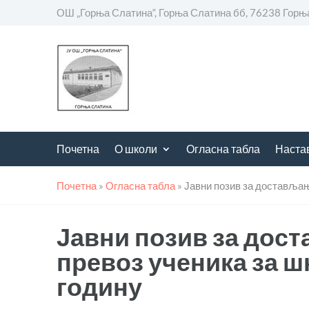
ОШ „Горња Слатина“, Горња Слатина бб, 76238 Горњ
Почетна
О школи
Огласна табла
Наста
Почетна
»
Огласна табла
»
Јавни позив за достављањ
Јавни позив за дос
превоз ученика за шк
годину