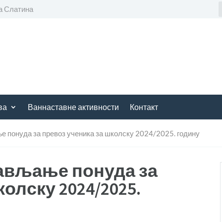
а Слатина
ва
Ваннаставне активности
Контакт
е понуда за превоз ученика за школску 2024/2025. годину
тављање понуда за
олску 2024/2025.