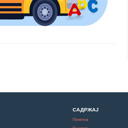
САДРЖАЈ
Почетна
О школи