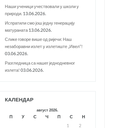
Наши ученици учествовали у школи у
природи.
13.06.2026.
Испратили смо још једну генерацију
матураната
13.06.2026.
Слике говоре више од ријечи: Наш
незаборавни излет у излетиште „Ивел“!
03.06.2026.
Разгледница са нашег једнодневног
излета!
03.06.2026.
КАЛЕНДАР
август 2026.
П
У
С
Ч
П
С
Н
1
2