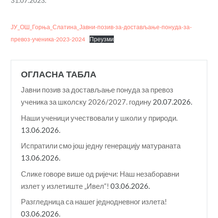
31.07.2023.
ЈУ_ОШ_Горња_Слатина_Јавни-позив-за-достављање-понуда-за-
превоз-ученика-2023-2024
Преузми
ОГЛАСНА ТАБЛА
Јавни позив за достављање понуда за превоз
ученика за школску 2026/2027. годину
20.07.2026.
Наши ученици учествовали у школи у природи.
13.06.2026.
Испратили смо још једну генерацију матураната
13.06.2026.
Слике говоре више од ријечи: Наш незаборавни
излет у излетиште „Ивел“!
03.06.2026.
Разгледница са нашег једнодневног излета!
03.06.2026.