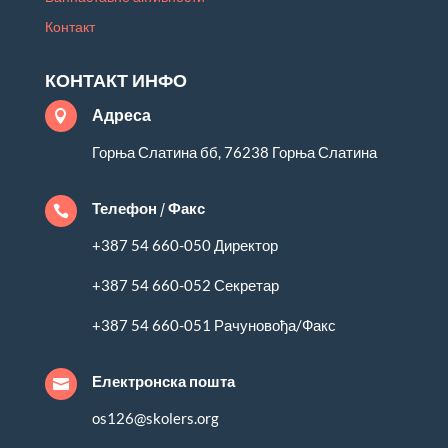
Контакт
КОНТАКТ ИНФО
Адреса

Горња Слатина бб, 76238 Горња Слатина
Телефон / Факс

+387 54 660-050 Директор
+387 54 660-052 Секретар
+387 54 660-051 Рачуновођа/Факс
Електронска пошта

os126@skolers.org