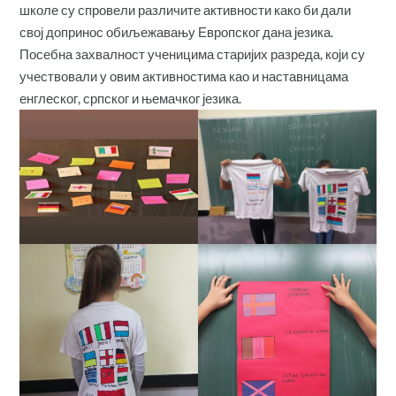
школе су спровели различите активности како би дали
свој допринос обиљежавању Европског дана језика.
Посебна захвалност ученицима старијих разреда, који су
учествовали у овим активностима као и наставницама
енглеског, српског и њемачког језика.