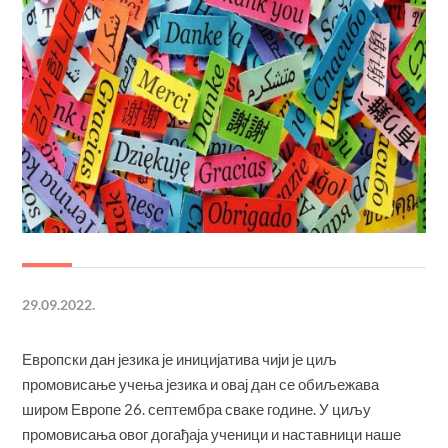
29.09.2022.
Европски дан језика је иницијатива чији је циљ
промовисање учења језика и овај дан се обиљежава
широм Европе 26. септембра сваке године. У циљу
промовисања овог догађаја ученици и наставници наше