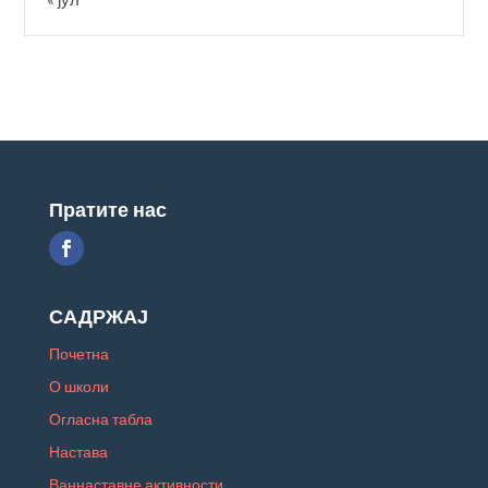
Пратите нас
САДРЖАЈ
Почетна
О школи
Огласна табла
Настава
Ваннаставне активности