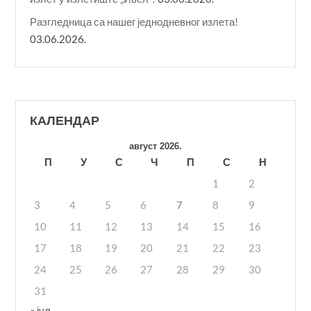
Разгледница са нашег једнодневног излета!
03.06.2026.
КАЛЕНДАР
август 2026.
П
У
С
Ч
П
С
Н
1
2
3
4
5
6
7
8
9
10
11
12
13
14
15
16
17
18
19
20
21
22
23
24
25
26
27
28
29
30
31
« јул