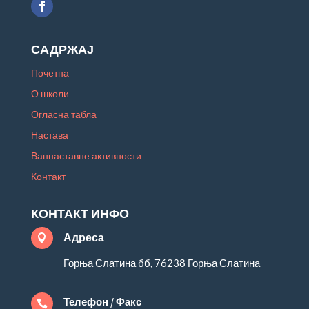
САДРЖАЈ
Почетна
О школи
Огласна табла
Настава
Ваннаставне активности
Контакт
КОНТАКТ ИНФО
Адреса

Горња Слатина бб, 76238 Горња Слатина
Телефон / Факс
