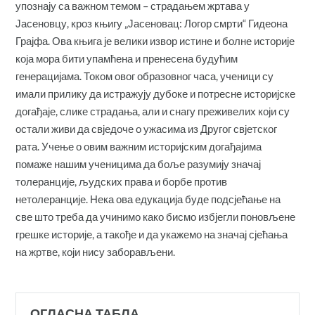
упознају са важном темом – страдањем жртава у
Јасеновцу, кроз књигу „Јасеновац: Логор смрти“ Гидеона
Грајфа. Ова књига је велики извор истине и болне историје
која мора бити упамћена и пренесена будућим
генерацијама. Током овог образовног часа, ученици су
имали прилику да истражују дубоке и потресне историјске
догађаје, слике страдања, али и снагу преживелих који су
остали живи да свједоче о ужасима из Другог свјетског
рата. Учење о овим важним историјским догађајима
помаже нашим ученицима да боље разумију значај
толеранције, људских права и борбе против
нетолеранције. Нека ова едукација буде подсјећање на
све што треба да учинимо како бисмо избјегли поновљене
грешке историје, а такође и да укажемо на значај сјећања
на жртве, који нису заборављени.
ОГЛАСНА ТАБЛА