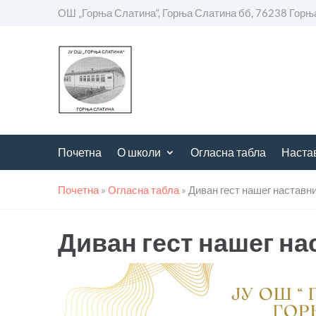
ОШ „Горња Слатина“, Горња Слатина бб, 76238 Горњ
Почетна
О школи
Огласна табла
Наста
Почетна
»
Огласна табла
»
Диван гест нашег наставн
Диван гест нашег на