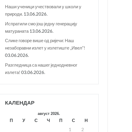
Наши ученици учествовали у школи у
природи.
13.06.2026.
Испратили смо још једну генерацију
матураната
13.06.2026.
Слике говоре више од ријечи: Наш
незаборавни излет у излетиште „Ивел“!
03.06.2026.
Разгледница са нашег једнодневног
излета!
03.06.2026.
КАЛЕНДАР
август 2026.
П
У
С
Ч
П
С
Н
1
2