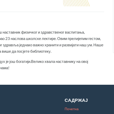
наш наставник физичког и здравственог васпитања,
ао 23 наслова школске лектире. Овим прелијепим гестом,
ог здравља једнако важно хранити и развијати наш ум. Наше
а више да посјете библиотеку.
 дух је још богатији.Велико хвала наставнику на овој
 нама!
САДРЖАЈ
Почетна