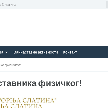
а Слатина
ва
Ваннаставне активности
Контакт
ика физичког!
ставника физичког!