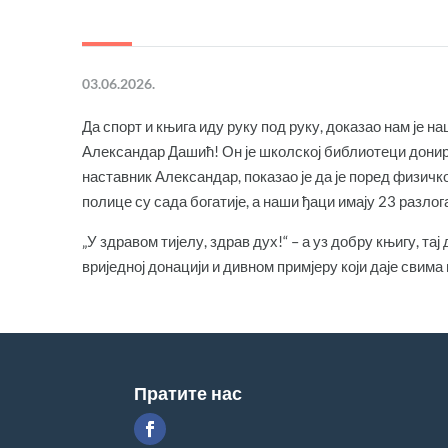
03.06.2026.
Да спорт и књига иду руку под руку, доказао нам је 
Александар Дашић! Он је школској библиотеци донир
наставник Александар, показао је да је поред физичк
полице су сада богатије, а наши ђаци имају 23 разлог
„У здравом тијелу, здрав дух!“ – а уз добру књигу, тај
вриједној донацији и дивном примјеру који даје свима
Пратите нас