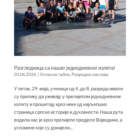
Разгледница са нашег једнодневног излета!
03.06.2026.
|
Огласна табла
,
Разредна настава
У петак, 29. маја, ученици од 4. до 8. разреда имали
су прилику да уживају у прелијепом једнодневном
излету и прошетају кроз неке од најљепших
страница српске историје и духовности. Наша рута
водила нас је кроз прелијепе предјеле Војводине, а
успомене које су донијели...