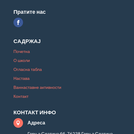
Пратите нас
САДРЖАЈ
Почетна
О школи
Огласна табла
Настава
Ваннаставне активности
Контакт
КОНТАКТ ИНФО
Адреса

Горња Слатина бб, 76238 Горња Слатина