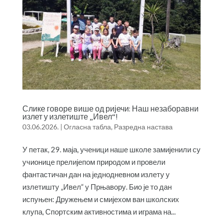
Слике говоре више од ријечи: Наш незаборавни
излет у излетиште „Ивел“!
03.06.2026.
|
Огласна табла
,
Разредна настава
У петак, 29. маја, ученици наше школе замијенили су
учионице прелијепом природом и провели
фантастичан дан на једнодневном излету у
излетишту „Ивел“ у Прњавору. Био је то дан
испуњен: Дружењем и смијехом ван школских
клупа, Спортским активностима и играма на...