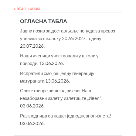
« Stariji unosi
ОГЛАСНА ТАБЛА
Јавни позив за достављање понуда за превоз
ученика за школску 2026/2027. годину
20.07.2026.
Наши ученици учествовали у школи у
природи.
13.06.2026.
Испратили смо још једну генерацију
матураната
13.06.2026.
Слике говоре више од ријечи: Наш
незаборавни излет у излетиште „Ивел“!
03.06.2026.
Разгледница са нашег једнодневног излета!
03.06.2026.