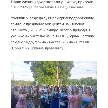
Наши ученици учествовали у школи у природи.
13.06.2026.
|
Огласна табла
,
Разредна настава
Ученици 5. разреда су имали прилику да учионице
замијене предивним амбијентом Заштићеног
станишта „Тишина“. У оквиру Школе у природи, 13
ученика и 2 учитеља наше ЈУ ОШ „Горња Слатина“
заједно са другарима и наставницима из ЈУ ОШ
„Србија“ из Црквине, провели су...