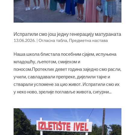
Испратили смо још једну генерацију матураната
13.06.2026.
|
Огласна табла
,
Предметна настава
Наша школа блистала посебним сјајем, испуњена
младошћу, љепотом, смијехом и
поносом.Протеклих девет година заједно смо расли,
учили, савладавали препреке, дијелили тајне и
стварали успомене за цио живот. Испратили смо их
у неко ново, зрелије поглавље живота, сигурни...