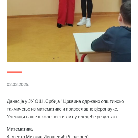
02.03.2025.
Данас је у ЈУ ОШ „Србија “ Црквина одржано општинско
такмичење из математике и православне вјеронауке.
Ученици наше школе постигли су следеће резултате:
Математика
4. мјесто Михаил Ивошевић (9. разред)