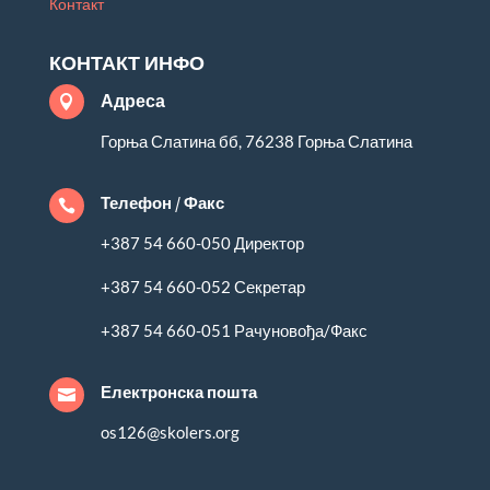
Контакт
КОНТАКТ ИНФО
Адреса

Горња Слатина бб, 76238 Горња Слатина
Телефон / Факс

+387 54 660-050 Директор
+387 54 660-052 Секретар
+387 54 660-051 Рачуновођа/Факс
Електронска пошта

os126@skolers.org