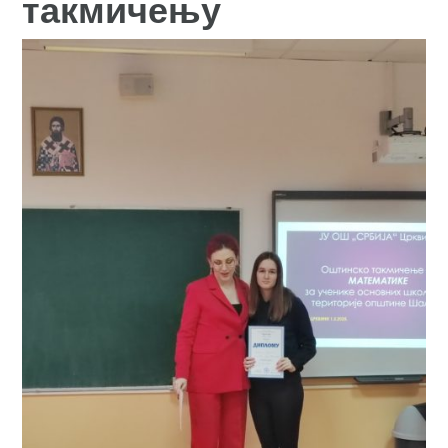
такмичењу