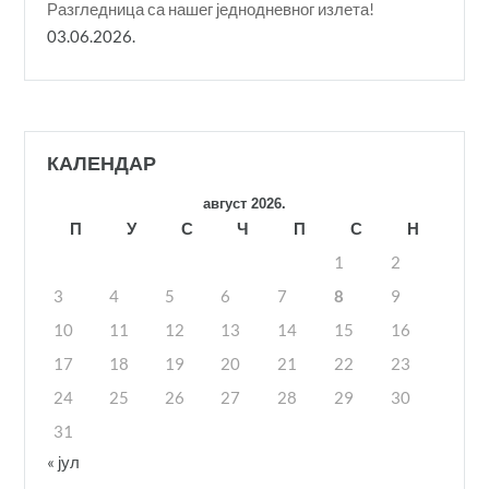
Разгледница са нашег једнодневног излета!
03.06.2026.
КАЛЕНДАР
август 2026.
П
У
С
Ч
П
С
Н
1
2
3
4
5
6
7
8
9
10
11
12
13
14
15
16
17
18
19
20
21
22
23
24
25
26
27
28
29
30
31
« јул