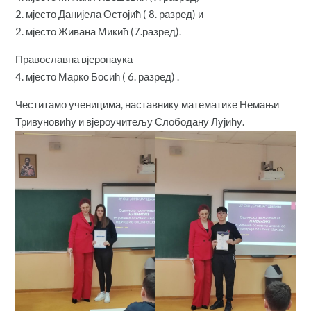
2. мјесто Данијела Остојић ( 8. разред) и
2. мјесто Живана Микић (7.разред).
Православна вјеронаука
4. мјесто Марко Босић ( 6. разред) .
Честитамо ученицима, наставнику математике Немањи
Тривуновићу и вјероучитељу Слободану Лујићу.