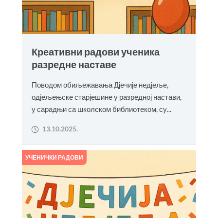
Креативни радови ученика
разредне наставе
Поводом обиљежавања Дјечије недјеље,
одјељењске старјешине у разредној настави,
у сарадњи са школском библиотеком, су...
13.10.2025.
УЧЕНИЧКИ РАДОВИ