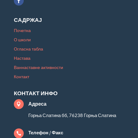
САДРЖАЈ
Почетна
О школи
Огласна табла
Настава
Ваннаставне активности
Контакт
КОНТАКТ ИНФО
Адреса

Горња Слатина бб, 76238 Горња Слатина
Телефон / Факс
