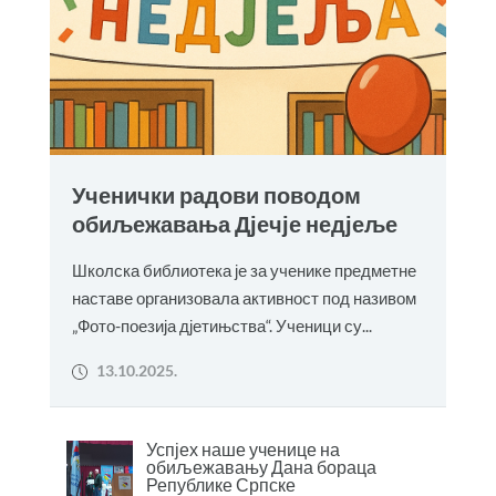
Ученички радови поводом
обиљежавања Дјечје недјеље
Школска библиотека је за ученике предметне
наставе организовала активност под називом
„Фото-поезија дјетињства“. Ученици су...
13.10.2025.
Успјех наше ученице на
обиљежавању Дана бораца
Републике Српске