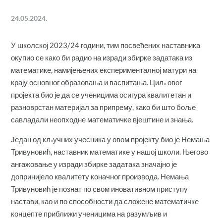
24.05.2024.
У школској 2023/24 години, тим посвећених наставника
окупио се како би радио на изради збирке задатака из
математике, намијењених експерименталној матури на
крају основног образовања и васпитања. Циљ овог
пројекта био је да се ученицима осигура квалитетан и
разноврстан материјал за припрему, како би што боље
савладали неопходне математичке вјештине и знања.
Један од кључних учесника у овом пројекту био је Немања
Тривуновић, наставник математике у нашој школи. Његово
ангажовање у изради збирке задатака значајно је
допринијело квалитету коначног производа. Немања
Тривуновић је познат по свом иновативном приступу
настави, као и по способности да сложене математичке
концепте приближи ученицима на разумљив и