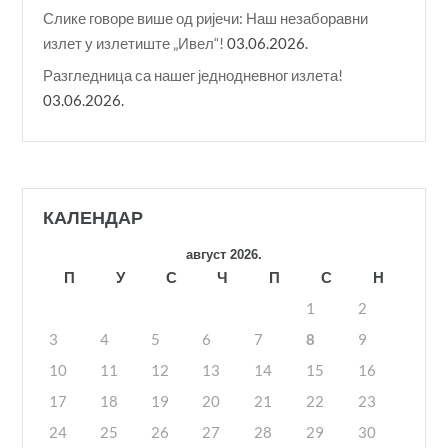
Слике говоре више од ријечи: Наш незаборавни
излет у излетиште „Ивел“!
03.06.2026.
Разгледница са нашег једнодневног излета!
03.06.2026.
КАЛЕНДАР
август 2026.
П
У
С
Ч
П
С
Н
1
2
3
4
5
6
7
8
9
10
11
12
13
14
15
16
17
18
19
20
21
22
23
24
25
26
27
28
29
30