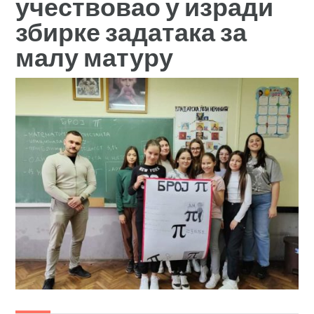
учествовао у изради
збирке задатака за
малу матуру