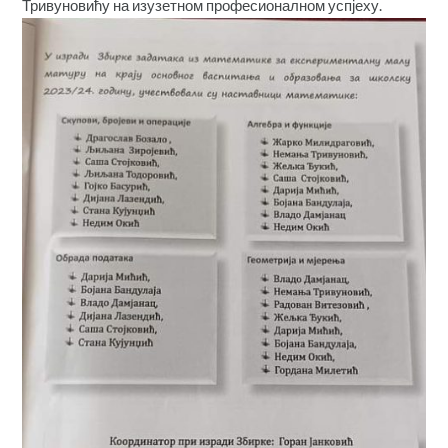
Тривуновићу на изузетном професионалном успјеху.