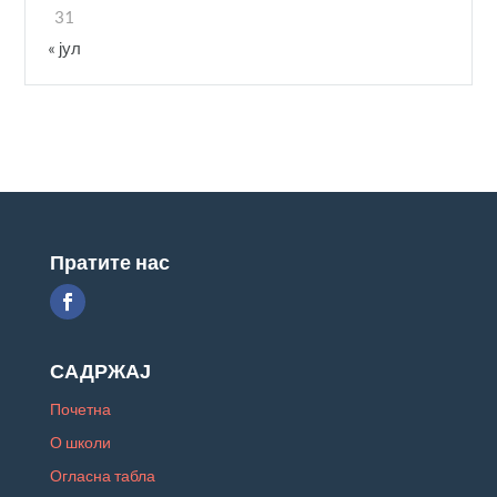
31
« јул
Пратите нас
САДРЖАЈ
Почетна
О школи
Огласна табла