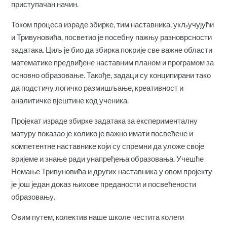
приступачан начин.
Током процеса израде збирке, тим наставника, укључујући
и Тривуновића, посветио је посебну пажњу разноврсности
задатака. Циљ је био да збирка покрије све важне области
математике предвиђене наставним планом и програмом за
основно образовање. Такође, задаци су конципирани тако
да подстичу логичко размишљање, креативност и
аналитичке вјештине код ученика.
Пројекат израде збирке задатака за експерименталну
матуру показао је колико је важно имати посвећене и
компетентне наставнике који су спремни да уложе своје
вријеме и знање ради унапређења образовања. Учешће
Немање Тривуновића и других наставника у овом пројекту
је још један доказ њихове преданости и посвећености
образовању.
Овим путем, колектив наше школе честита колеги