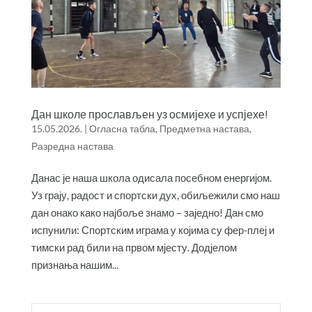
Дан школе прослављен уз осмијехе и успјехе!
15.05.2026.
|
Огласна табла
,
Предметна настава
,
Разредна настава
Данас је наша школа одисала посебном енергијом.
Уз грају, радост и спортски дух, обиљежили смо наш
дан онако како најбоље знамо – заједно! Дан смо
испунили: Спортским играма у којима су фер-плеј и
тимски рад били на првом мјесту. Додјелом
признања нашим...