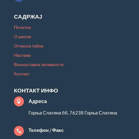
САДРЖАЈ
Почетна
О школи
Огласна табла
Настава
Ваннаставне активности
Контакт
КОНТАКТ ИНФО
Адреса

Горња Слатина бб, 76238 Горња Слатина
Телефон / Факс
