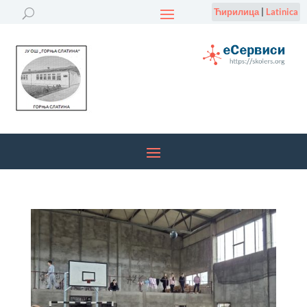
Ћирилица
|
Latinica