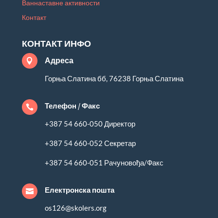
Ваннаставне активности
Контакт
КОНТАКТ ИНФО
Адреса

Горња Слатина бб, 76238 Горња Слатина
Телефон / Факс

+387 54 660-050 Директор
+387 54 660-052 Секретар
+387 54 660-051 Рачуновођа/Факс
Електронска пошта

os126@skolers.org