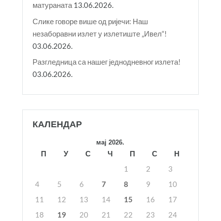
матураната
13.06.2026.
Слике говоре више од ријечи: Наш
незаборавни излет у излетиште „Ивел“!
03.06.2026.
Разгледница са нашег једнодневног излета!
03.06.2026.
КАЛЕНДАР
мај 2026.
П
У
С
Ч
П
С
Н
1
2
3
4
5
6
7
8
9
10
11
12
13
14
15
16
17
18
19
20
21
22
23
24