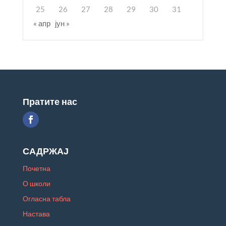
25
26
27
28
29
30
31
« апр
јун »
Пратите нас
САДРЖАЈ
Почетна
О школи
Огласна табла
Настава