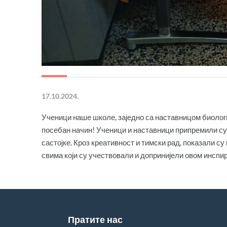
17.10.2024.
Ученици наше школе, заједно са наставницом биолог
посебан начин! Ученици и наставници припремили су 
састојке. Кроз креативност и тимски рад, показали с
свима који су учествовали и допринијели овом инспи
Пратите нас