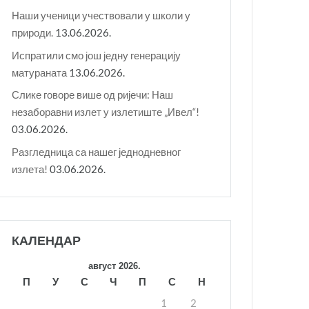
Наши ученици учествовали у школи у
природи.
13.06.2026.
Испратили смо још једну генерацију
матураната
13.06.2026.
Слике говоре више од ријечи: Наш
незаборавни излет у излетиште „Ивел“!
03.06.2026.
Разгледница са нашег једнодневног
излета!
03.06.2026.
КАЛЕНДАР
август 2026.
П
У
С
Ч
П
С
Н
1
2