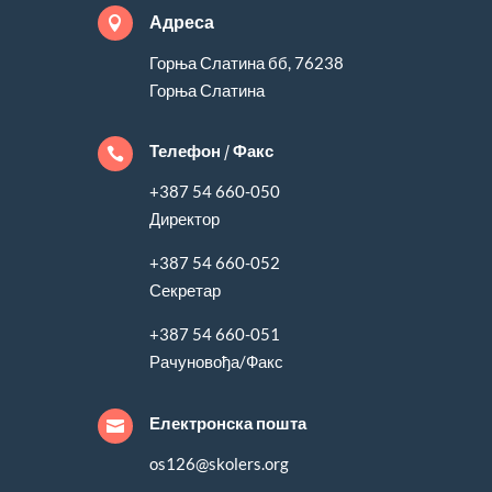
Адреса

Горња Слатина бб, 76238
Горња Слатина
Телефон / Факс

+387 54 660-050
Директор
+387 54 660-052
Секретар
+387 54 660-051
Рачуновођа/Факс
Електронска пошта

os126@skolers.org