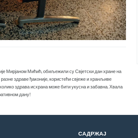
ије Мирјаном Мићић, обиљежили су Свјетски дан хране на
разне здраве ђаконије, користећи свјеже и хранљиве
у колико здрава исхрана може бити укусна и забавна. Хвала
ративном дану!
САДРЖАЈ