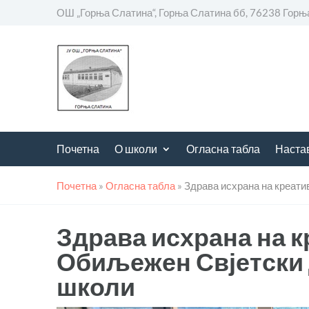
ОШ „Горња Слатина“, Горња Слатина бб, 76238 Горњ
Почетна
О школи
Огласна табла
Наста
Почетна
»
Огласна табла
»
Здрава исхрана на креати
Здрава исхрана на к
Обиљежен Свјетски 
школи