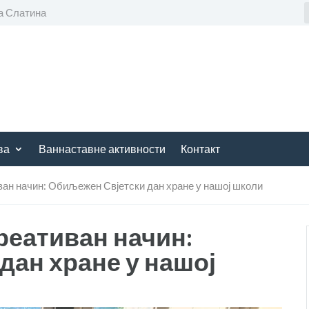
а Слатина
ва
Ваннаставне активности
Контакт
ван начин: Обиљежен Свјетски дан хране у нашој школи
реативан начин:
дан хране у нашој