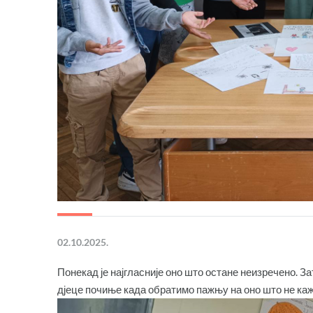
02.10.2025.
Понекад је најгласније оно што остане неизречено. З
дјеце почиње када обратимо пажњу на оно што не каж