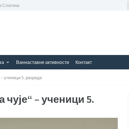
а Слатина
ва
Ваннаставне активности
Контакт
 – ученици 5. разреда
чује“ – ученици 5.