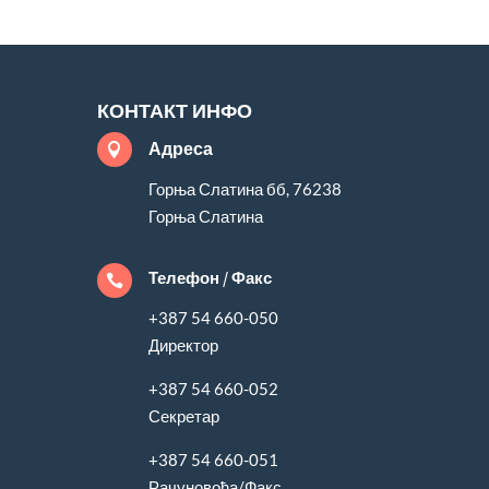
КОНТАКТ ИНФО
Адреса

Горња Слатина бб, 76238
Горња Слатина
Телефон / Факс

+387 54 660-050
Директор
+387 54 660-052
Секретар
+387 54 660-051
Рачуновођа/Факс