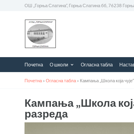
ОШ „Горња Слатина“, Горња Слатина бб, 76238 Горњ
Почетна
О школи
Огласна табла
Наста
Почетна
»
Огласна табла
»
Кампања „Школа која чује“
Кампања „Школа која 
разреда