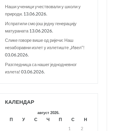
Наши ученици учествовали у школи у
природи.
13.06.2026.
Испратили смо још једну генерацију
матураната
13.06.2026.
Слике говоре више од ријечи: Наш
незаборавни излет у излетиште „Ивел“!
03.06.2026.
Разгледница са нашег једнодневног
излета!
03.06.2026.
КАЛЕНДАР
август 2026.
П
У
С
Ч
П
С
Н
1
2