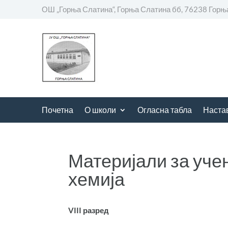
ОШ „Горња Слатина“, Горња Слатина бб, 76238 Горњ
Почетна
О школи
Огласна табла
Наста
Материјали за уче
хемија
VIII разред