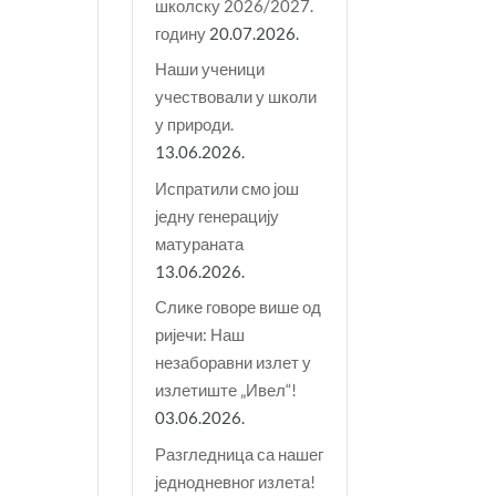
школску 2026/2027.
годину
20.07.2026.
Наши ученици
учествовали у школи
у природи.
13.06.2026.
Испратили смо још
једну генерацију
матураната
13.06.2026.
Слике говоре више од
ријечи: Наш
незаборавни излет у
излетиште „Ивел“!
03.06.2026.
Разгледница са нашег
једнодневног излета!