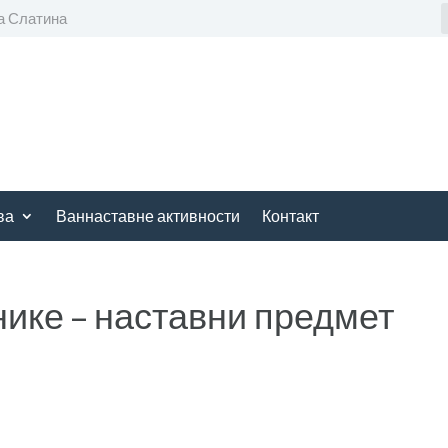
а Слатина
ва
Ваннаставне активности
Контакт
нике – наставни предмет