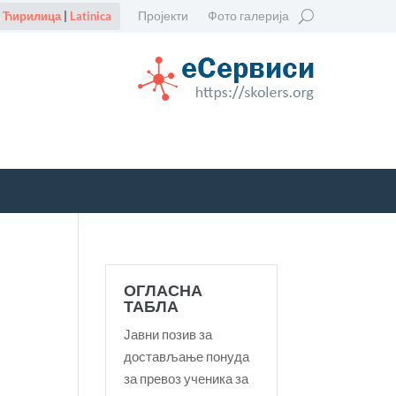
Пројекти
Фото галерија
Ћирилица
|
Latinica
ОГЛАСНА
ТАБЛА
Јавни позив за
достављање понуда
за превоз ученика за